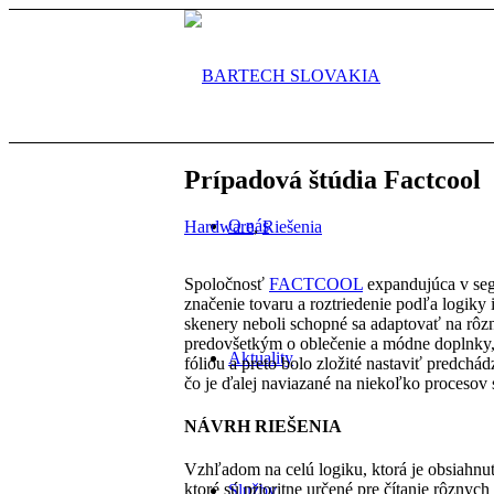
Prípadová štúdia Factcool
O nás
Hardware
,
Riešenia
Spoločnosť
FACTCOOL
expandujúca v seg
značenie tovaru a roztriedenie podľa logiky
skenery neboli schopné sa adaptovať na rôz
predovšetkým o oblečenie a módne doplnky, 
Aktuality
fóliou a preto bolo zložité nastaviť predchá
čo je ďalej naviazané na niekoľko procesov
NÁVRH RIEŠENIA
Vzhľadom na celú logiku, ktorá je obsiahnu
ktoré sú prioritne určené pre čítanie rôznyc
Služby