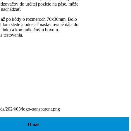
dzovačov do určitej pozície na páse, môže
d nachádzať.
mm až po kódy o rozmeroch 70x30mm. Bolo
chlom slede a odoslať naskenované dáta do
a linku a komunikačným boxom.
s testovania.
ads/2024/03/logo-transparent.png
O nás