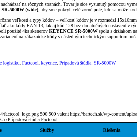
e nachádzať na rôznych stranách. Tovar je síce vysunutý pomocou vyme
i
SR-5000W (wide)
, aby sme pokryli celé zorné pole, kde sa môže kó
a rôzne veľkosti a typy kódov – veľkosť kódov je v rozmedzí 15x10
 čítať ako kódy EAN 13, tak aj kód 128 bez dodatočných nastavení v rý
 boli použité 4ks skenerov
KEYENCE SR-5000W
spolu s držiakom n
a zariadení na zákaznícke kódy s následným technickým supportom poča
 logistiku
,
Factcool
,
keyence
,
Prípadová štúdia
,
SR-5000W
04/factcool_logo.png
500
500
valent
https://bartech.sk/wp-content/uplo
3:57
Prípadová štúdia Factcool
e
Služby
Riešenia