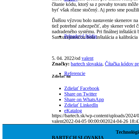
čítanie kódu, ktorý sa z povahy tovaru môž
byť však rôzne stočený. Aj preto sme použil
Ďalšou výzvou bolo nastavenie skenerov n
tiež potrebné zabezpečiť, aby skener vedel
nadradeného systému. Pri finálnej inštalácii
Prípadové štúdie
Samozrejmosťou bola inštalácia a kalibráci
5. 04. 2022
/
od
valent
Značky:
bartech slovakia
,
Čítačka kódov pre
Referencie
Zdielať na
Zdielať Facebook
Share on Twitter
Share on WhatsApp
Zdielať LinkedIn
eKatalog
https://bartech.sk/wp-content/uploads/2024/
valent
2022-04-05 00:00:00
2024-04-26 18:4
Technológi
BARTECH SLOVAKIA