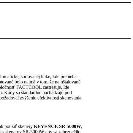
matickej sortovacej linke, kde prebieha
ntované bolo najmä v tom, že nainštalované
spoločnosť FACTCOOL zastrešuje. Ide
ii. Kódy sa štandardne nachádzajú pod
 požadoval zvýšenie efektívnosti skenovania,
hli použiť skenery
KEYENCE SR-5000W
,
é 4 ks skenerov SR-5000W aby sa zabezpečilo