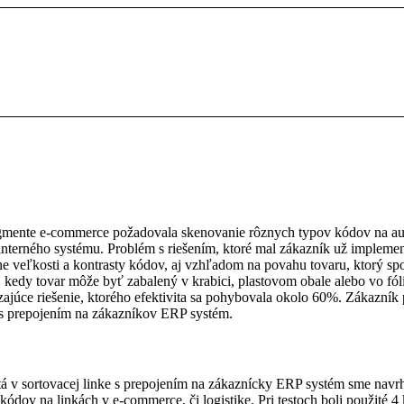
mente e-commerce požadovala skenovanie rôznych typov kódov na auto
 interného systému. Problém s riešením, ktoré mal zákazník už impleme
ne veľkosti a kontrasty kódov, aj vzhľadom na povahu tovaru, ktorý 
kedy tovar môže byť zabalený v krabici, plastovom obale alebo vo fól
dzajúce riešenie, ktorého efektivita sa pohybovala okolo 60%. Zákazník
 s prepojením na zákazníkov ERP systém.
tá v sortovacej linke s prepojením na zákaznícky ERP systém sme navr
h kódov na linkách v e-commerce, či logistike. Pri testoch boli použit