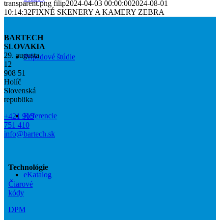
transparent.png
filip
2024-04-03 00:00:00
2024-08-01
10:14:32
FIXNÉ SKENERY A KAMERY ZEBRA
BARTECH
SLOVAKIA
29. augusta
Prípadové štúdie
12
908 51
Holíč
Slovenská
republika
Referencie
+421 915
751 410
info@bartech.sk
Technológie
eKatalog
Čiarové
kódy
DPM