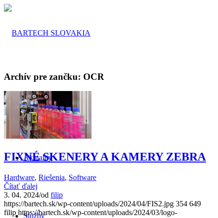
Archív pre zančku:
OCR
O nás
FIXNÉ SKENERY A KAMERY ZEBRA
Aktuality
Hardware
,
Riešenia
,
Software
Čítať ďalej
3. 04. 2024
/
od
filip
https://bartech.sk/wp-content/uploads/2024/04/FIS2.jpg
354
649
filip
https://bartech.sk/wp-content/uploads/2024/03/logo-
Služby