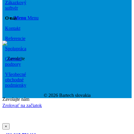
Zákazkový
softvér
Menu
Menu
O nás
Kontakt
Referencie
Spolupráca
Centrum
podpory
Všeobecné
obchodné
podmienky
© 2026 Bartech slovakia
Zavolajte nám
Zrolovať na začiatok
×