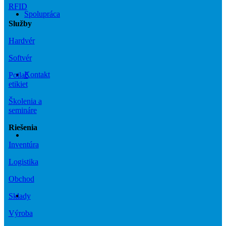
RFID
Spolupráca
Služby
Hardvér
Softvér
Kontakt
Potlač
etikiet
Školenia a
semináre
Riešenia
Inventúra
Logistika
Obchod
Sklady
Výroba