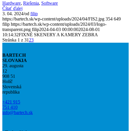
Hardware
,
Riešenia
,
Software
Čítať ďalej
3. 04. 2024
/
od
filip
https://bartech.sk/wp-content/uploads/2024/04/FIS2.jpg
354
649
filip
https://bartech.sk/wp-content/uploads/2024/03/logo-
transparent.png
filip
2024-04-03 00:00:00
2024-08-01
10:14:32
FIXNÉ SKENERY A KAMERY ZEBRA
Stránka 1 z 3
1
2
3
BARTECH
SLOVAKIA
29. augusta
12
908 51
Holíč
Slovenská
republika
+421 915
751 410
info@bartech.sk