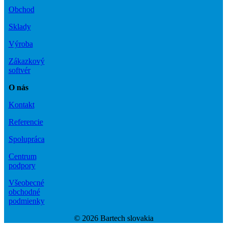
Obchod
Sklady
Výroba
Zákazkový
softvér
O nás
Kontakt
Referencie
Spolupráca
Centrum
podpory
Všeobecné
obchodné
podmienky
© 2026 Bartech slovakia