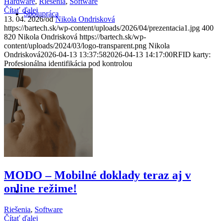
Hardware
,
Riešenia
,
Software
Čítať ďalej
Spolupráca
13. 04. 2026
/
od
Nikola Ondrisková
https://bartech.sk/wp-content/uploads/2026/04/prezentacia1.jpg
400
820
Nikola Ondrisková
https://bartech.sk/wp-
content/uploads/2024/03/logo-transparent.png
Nikola
Ondrisková
2026-04-13 13:37:58
2026-04-13 14:17:00
RFID karty:
Profesionálna identifikácia pod kontrolou
Kontakt
MODO – Mobilné doklady teraz aj v
online režime!
Riešenia
,
Software
Čítať ďalej