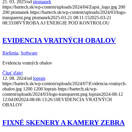
21. 03. 2025
/
od
ptomanek
https://bartech.sk/wp-content/uploads/2024/04/Zapsi_logo.jpg
200
200
ptomanek
https://bartech.sk/wp-content/uploads/2024/03/logo-
transparent.png
ptomanek
2025-03-21 08:11:15
2025-03-21
08:33:08
VÝROBA AJ ENERGIE POD KONTROLOU
EVIDENCIA VRATNÝCH OBALOV
Riešenia
,
Software
Evidencia vratných obalov
Čítať ďalej
12. 08. 2024
/
od
loprais
https://bartech.sk/wp-content/uploads/2024/07/Evidencia-vratnych-
obalov.jpg
1200
1200
loprais
https://bartech.sk/wp-
content/uploads/2024/03/logo-transparent.png
loprais
2024-08-12
12:04:00
2024-08-06 13:26:10
EVIDENCIA VRATNÝCH
OBALOV
FIXNÉ SKENERY A KAMERY ZEBRA