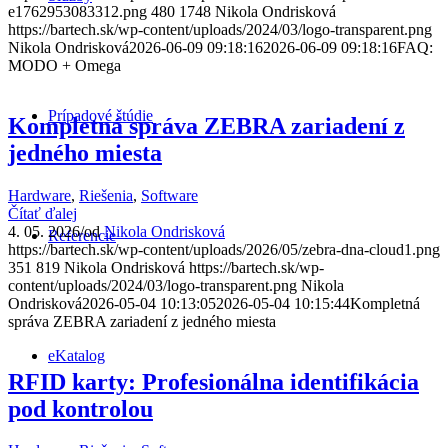
e1762953083312.png
480
1748
Nikola Ondrisková
https://bartech.sk/wp-content/uploads/2024/03/logo-transparent.png
Nikola Ondrisková
2026-06-09 09:18:16
2026-06-09 09:18:16
FAQ:
MODO + Omega
Prípadové štúdie
Kompletná správa ZEBRA zariadení z
jedného miesta
Hardware
,
Riešenia
,
Software
Čítať ďalej
4. 05. 2026
/
od
Nikola Ondrisková
Referencie
https://bartech.sk/wp-content/uploads/2026/05/zebra-dna-cloud1.png
351
819
Nikola Ondrisková
https://bartech.sk/wp-
content/uploads/2024/03/logo-transparent.png
Nikola
Ondrisková
2026-05-04 10:13:05
2026-05-04 10:15:44
Kompletná
správa ZEBRA zariadení z jedného miesta
eKatalog
RFID karty: Profesionálna identifikácia
pod kontrolou