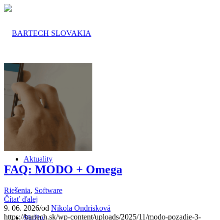
O nás
Aktuality
FAQ: MODO + Omega
Riešenia
,
Software
Čítať ďalej
9. 06. 2026
/
od
Nikola Ondrisková
https://bartech.sk/wp-content/uploads/2025/11/modo-pozadie-3-
Služby