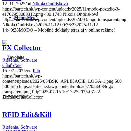
12. 11. 2025
/
od
Nikola Ondrisková
https://bartech.sk/wp-content/uploads/2025/11/modo-pozadie-3-
e1762953083312.png
480
1748
Nikola Ondrisková
Menu
Menu
https://bartech.sk/wp-content/uploads/2024/03/logo-transparent.png
Nikola Ondrisková
2025-11-12 09:36:23
2025-11-12
14:49:38
MODO – Mobilné doklady teraz aj v online režime!
FX Collector
Riešenia
,
Software
Čítať ďalej
15. 07. 2025
/
od
filip
https://bartech.sk/wp-
content/uploads/2025/05/BSK_APLIKACIE_LOGA-1.png
500
500
filip
https://bartech.sk/wp-content/uploads/2024/03/logo-
transparent.png
filip
2025-07-15 10:13:25
2025-07-22
Zavolajte nám
11:59:06
FX Collector
RFID Edit&Kill
Riešenia
,
Software