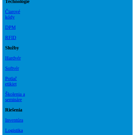
Technológie
Čiarové
kódy
DPM
RFID
Služby
Hardvér
Softvér
Potlač
etikiet
Školenia a
semináre
Riešenia
Inventúra
Logistika