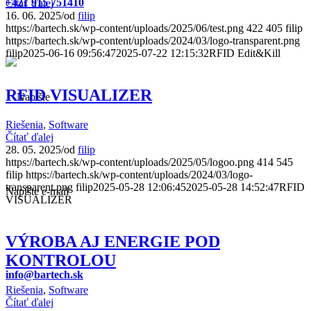
+421 915 751410
Čítať ďalej
16. 06. 2025
/
od
filip
https://bartech.sk/wp-content/uploads/2025/06/test.png
422
405
filip
https://bartech.sk/wp-content/uploads/2024/03/logo-transparent.png
filip
2025-06-16 09:56:47
2025-07-22 12:15:32
RFID Edit&Kill
RFID VISUALIZER
Riešenia
,
Software
Čítať ďalej
28. 05. 2025
/
od
filip
https://bartech.sk/wp-content/uploads/2025/05/logoo.png
414
545
filip
https://bartech.sk/wp-content/uploads/2024/03/logo-
transparent.png
filip
2025-05-28 12:06:45
2025-05-28 14:52:47
RFID
Napíšte e-mail
VISUALIZER
VÝROBA AJ ENERGIE POD
KONTROLOU
info@bartech.sk
Riešenia
,
Software
Čítať ďalej