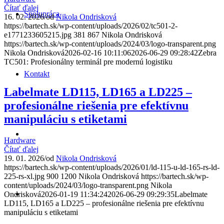
Čítať ďalej
Spolupráca
16. 02. 2026
/
od
Nikola Ondrisková
https://bartech.sk/wp-content/uploads/2026/02/tc501-2-
e1771233605215.jpg
381
867
Nikola Ondrisková
https://bartech.sk/wp-content/uploads/2024/03/logo-transparent.png
Nikola Ondrisková
2026-02-16 10:11:06
2026-06-29 09:28:42
Zebra
TC501: Profesionálny terminál pre modernú logistiku
Kontakt
Labelmate LD115, LD165 a LD225 –
profesionálne riešenia pre efektívnu
manipuláciu s etiketami
Hardware
Čítať ďalej
19. 01. 2026
/
od
Nikola Ondrisková
https://bartech.sk/wp-content/uploads/2026/01/ld-115-u-ld-165-rs-ld-
225-rs-xl.jpg
900
1200
Nikola Ondrisková
https://bartech.sk/wp-
content/uploads/2024/03/logo-transparent.png
Nikola
Ondrisková
2026-01-19 11:34:24
2026-06-29 09:29:35
Labelmate
LD115, LD165 a LD225 – profesionálne riešenia pre efektívnu
manipuláciu s etiketami