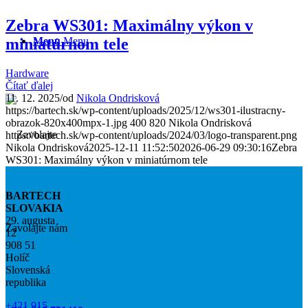
Zebra WS301: Maximálny výkon v
miniatúrnom tele
Menu
Menu
Hardware
Čítať ďalej
11. 12. 2025
/
od
Nikola Ondrisková
https://bartech.sk/wp-content/uploads/2025/12/ws301-ilustracny-
obrazok-820x400mpx-1.jpg
400
820
Nikola Ondrisková
https://bartech.sk/wp-content/uploads/2024/03/logo-transparent.png
Nikola Ondrisková
2025-12-11 11:52:50
2026-06-29 09:30:16
Zebra
WS301: Maximálny výkon v miniatúrnom tele
BARTECH
SLOVAKIA
29. augusta
Zavolajte nám
12
908 51
Holíč
Slovenská
republika
+421 915