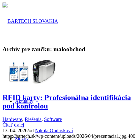
Archív pre zančku:
maloobchod
O nás
RFID karty: Profesionálna identifikácia
Aktuality
pod kontrolou
Hardware
,
Riešenia
,
Software
Čítať ďalej
13. 04. 2026
/
od
Nikola Ondrisková
https://bartech.sk/wp-content/uploads/2026/04/prezentacia1.jpg
400
Služby