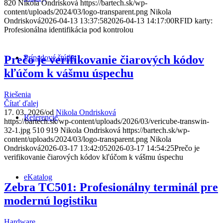
820
Nikola Ondrisková
https://bartech.sk/wp-
content/uploads/2024/03/logo-transparent.png
Nikola
Ondrisková
2026-04-13 13:37:58
2026-04-13 14:17:00
RFID karty:
Profesionálna identifikácia pod kontrolou
Prípadové štúdie
Prečo je verifikovanie čiarových kódov
kľúčom k vášmu úspechu
Riešenia
Čítať ďalej
17. 03. 2026
/
od
Nikola Ondrisková
Referencie
https://bartech.sk/wp-content/uploads/2026/03/vericube-transwin-
32-1.jpg
510
919
Nikola Ondrisková
https://bartech.sk/wp-
content/uploads/2024/03/logo-transparent.png
Nikola
Ondrisková
2026-03-17 13:42:05
2026-03-17 14:54:25
Prečo je
verifikovanie čiarových kódov kľúčom k vášmu úspechu
eKatalog
Zebra TC501: Profesionálny terminál pre
modernú logistiku
Hardware