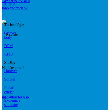
+421 915 751410
751 410
info@bartech.sk
Technológie
Čiarové
kódy
DPM
RFID
Služby
Napíšte e-mail
Hardvér
Softvér
Potlač
etikiet
info@bartech.sk
Školenia a
semináre