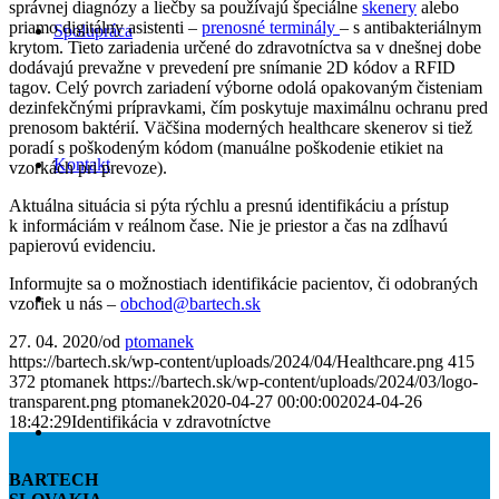
správnej diagnózy a liečby sa používajú špeciálne
skenery
alebo
priamo digitálny asistenti –
prenosné terminály
– s antibakteriálnym
Spolupráca
krytom. Tieto zariadenia určené do zdravotníctva sa v dnešnej dobe
dodávajú prevažne v prevedení pre snímanie 2D kódov a RFID
tagov. Celý povrch zariadení výborne odolá opakovaným čisteniam
dezinfekčnými prípravkami, čím poskytuje maximálnu ochranu pred
prenosom baktérií. Väčšina moderných healthcare skenerov si tiež
poradí s poškodeným kódom (manuálne poškodenie etikiet na
Kontakt
vzorkách pri prevoze).
Aktuálna situácia si pýta rýchlu a presnú identifikáciu a prístup
k informáciám v reálnom čase. Nie je priestor a čas na zdĺhavú
papierovú evidenciu.
Informujte sa o možnostiach identifikácie pacientov, či odobraných
vzoriek u nás –
obchod@bartech.sk
27. 04. 2020
/
od
ptomanek
https://bartech.sk/wp-content/uploads/2024/04/Healthcare.png
415
372
ptomanek
https://bartech.sk/wp-content/uploads/2024/03/logo-
transparent.png
ptomanek
2020-04-27 00:00:00
2024-04-26
18:42:29
Identifikácia v zdravotníctve
BARTECH