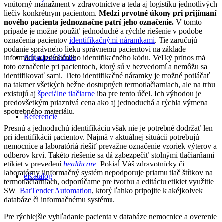
vnútorný manažment v zdravotníctve a teda aj logistiku jednotlivých
liečiv konkrétnym pacientom.
Medzi prvotné úkony pri prijímaní
nového pacienta jednoznačne patrí jeho označenie.
V tomto
prípade je možné použiť jednoduché a rýchle riešenie v podobe
označenia pacientov
identifikačnými náramkami
. Tie zaručujú
podanie správneho lieku správnemu pacientovi na základe
Prípadové štúdie
informácií a jedinečného identifikačného kódu. Veľký prínos má
toto označenie pri pacientoch, ktorý sú v bezvedomí a nemôžu sa
identifikovať sami. Tieto identifikačné náramky je možné potláčať
na takmer všetkých bežne dostupných termotlačiarniach, ale na trhu
existujú aj
špeciálne tlačiarne
iba pre tento účel. Ich výhodou je
predovšetkým priaznivá cena ako aj jednoduchá a rýchla výmena
spotrebného materiálu.
Referencie
Presnú a jednoduchú identifikáciu však nie je potrebné dodržať len
pri identifikácii pacientov. Najmä v aktuálnej situácii potrebujú
nemocnice a laboratóriá riešiť prevažne označenie vzoriek výterov a
odberov krvi. Takéto riešenie sa dá zabezpečiť stolnými tlačiarňami
etikiet v prevedení
healthcare.
Pokiaĺ Váš zdravotnícky či
laboratórny iinformačný systém nepodporuje priamu tlač štítkov na
eKatalog
termotlačiarniach, odporúčame pre tvorbu a editáciu etikiet využitie
SW
BarTender Automation
, ktorý ľahko pripojite k akéjkolvek
databáze či informačnému systému.
Pre rýchlejšie vyhľadanie pacienta v databáze nemocnice a overenie