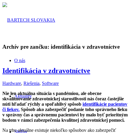
Archív pre zančku:
identifikácia v zdravotníctve
O nás
Identifikácia v zdravotníctve
Hardware
,
Riešenia
,
Software
Nie len aktuálna situácia s pandémiou, ale obecne
Aktuality
skvalitnovanie zdravotnickej starostlivosti nás čoraz častejšie
núti hľadať rýchly a spoľahlivý spôsob
identifikácie pacientov
či liekov.
Spôsob ako zabezpečiť podanie toho správneho lieku
v správny čas a správnemu pacientovi by malo byť prioritným
bodom v rámci zabezpečenia kvalitnej zdravotníckej pomoci.
Na trhu aktuálne existuje niekoľko spôsobov ako zabezpečiť
Služby