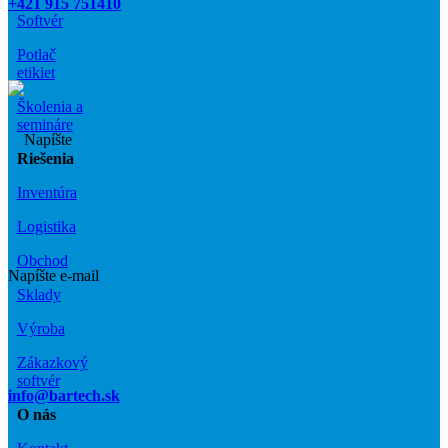
+421 915 751410
Softvér
Potlač
etikiet
Školenia a
semináre
Riešenia
Inventúra
Logistika
Obchod
Napíšte e-mail
Sklady
Výroba
Zákazkový
softvér
info@bartech.sk
O nás