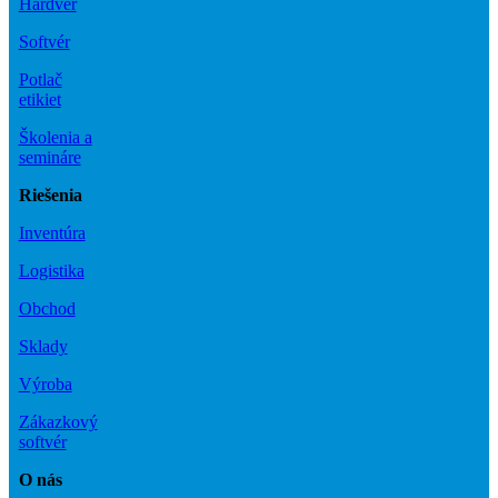
Hardvér
Softvér
Potlač
etikiet
Školenia a
semináre
Riešenia
Inventúra
Logistika
Obchod
Sklady
Výroba
Zákazkový
softvér
O nás