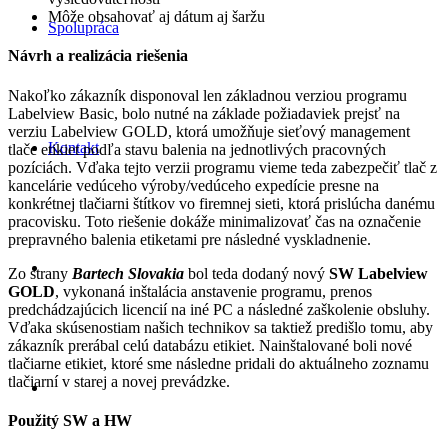
Môže obsahovať aj dátum aj šaržu
Spolupráca
Návrh a realizácia riešenia
Nakoľko zákazník disponoval len základnou verziou programu
Labelview Basic, bolo nutné na základe požiadaviek prejsť na
verziu Labelview GOLD, ktorá umožňuje sieťový management
Kontakt
tlače etikiet podľa stavu balenia na jednotlivých pracovných
pozíciách. Vďaka tejto verzii programu vieme teda zabezpečiť tlač z
kancelárie vedúceho výroby/vedúceho expedície presne na
konkrétnej tlačiarni štítkov vo firemnej sieti, ktorá prislúcha danému
pracovisku. Toto riešenie dokáže minimalizovať čas na označenie
prepravného balenia etiketami pre následné vyskladnenie.
Zo strany
Bartech Slovakia
bol teda dodaný nový
SW Labelview
GOLD
, vykonaná inštalácia anstavenie programu, prenos
predchádzajúcich licencií na iné PC a následné zaškolenie obsluhy.
Vďaka skúsenostiam našich technikov sa taktiež predišlo tomu, aby
zákazník prerábal celú databázu etikiet. Nainštalované boli nové
tlačiarne etikiet, ktoré sme následne pridali do aktuálneho zoznamu
tlačiarní v starej a novej prevádzke.
Použitý SW a HW