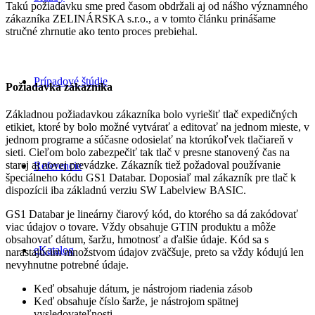
Takú požiadavku sme pred časom obdržali aj od nášho významného
zákazníka ZELINÁRSKA s.r.o., a v tomto článku prinášame
stručné zhrnutie ako tento proces prebiehal.
Prípadové štúdie
Požiadavka zákazníka
Základnou požiadavkou zákazníka bolo vyriešiť tlač expedičných
etikiet, ktoré by bolo možné vytvárať a editovať na jednom mieste, v
jednom programe a súčasne odosielať na ktorúkoľvek tlačiareň v
sieti. Cieľom bolo zabezpečiť tak tlač v presne stanovený čas na
starej aj novej prevádzke. Zákazník tiež požadoval používanie
Referencie
špeciálneho kódu GS1 Databar. Doposiaľ mal zákazník pre tlač k
dispozícii iba základnú verziu SW Labelview BASIC.
GS1 Databar je lineárny čiarový kód, do ktorého sa dá zakódovať
viac údajov o tovare. Vždy obsahuje GTIN produktu a môže
obsahovať dátum, šaržu, hmotnosť a ďalšie údaje. Kód sa s
eKatalog
narastajúcim množstvom údajov zväčšuje, preto sa vždy kódujú len
nevyhnutne potrebné údaje.
Keď obsahuje dátum, je nástrojom riadenia zásob
Keď obsahuje číslo šarže, je nástrojom spätnej
vysledovateľnosti