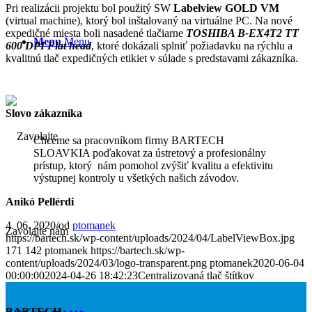
Pri realizácii projektu bol použitý SW
Labelview GOLD VM
(virtual machine), ktorý bol inštalovaný na virtuálne PC. Na nové
expedičné miesta boli nasadené tlačiarne
TOSHIBA B-EX4T2 TT
Menu
Menu
600 DPI Flat head
, ktoré dokázali splniť požiadavku na rýchlu a
kvalitnú tlač expedičných etikiet v súlade s predstavami zákazníka.
Slovo zákazníka
Chceme sa pracovníkom firmy BARTECH
SLOAVKIA poďakovat za ústretový a profesionálny
prístup, ktorý nám pomohol zvýšiť kvalitu a efektivitu
výstupnej kontroly u všetkých našich závodov.
Anikó Pellérdi
4. 06. 2020
/
od
ptomanek
Zavolajte nám
https://bartech.sk/wp-content/uploads/2024/04/LabelViewBox.jpg
171
142
ptomanek
https://bartech.sk/wp-
content/uploads/2024/03/logo-transparent.png
ptomanek
2020-06-04
00:00:00
2024-04-26 18:42:23
Centralizovaná tlač štítkov
BARTECH