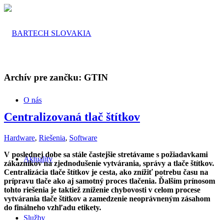
Archív pre zančku:
GTIN
O nás
Centralizovaná tlač štítkov
Hardware
,
Riešenia
,
Software
V poslednej dobe sa stále častejšie stretávame s požiadavkami
Aktuality
zákazníkov na zjednodušenie vytvárania, správy a tlače štítkov.
Centralizácia tlače štítkov je cesta, ako znížiť potrebu času na
prípravu tlače ako aj samotný proces tlačenia. Ďalším prínosom
tohto riešenia je taktiež zníženie chybovosti v celom procese
vytvárania tlače štítkov a zamedzenie neoprávneným zásahom
do finálneho vzhľadu etikety.
Služby