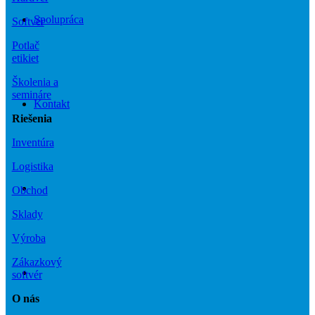
Spolupráca
Softvér
Potlač
etikiet
Školenia a
semináre
Kontakt
Riešenia
Inventúra
Logistika
Obchod
Sklady
Výroba
Zákazkový
softvér
O nás