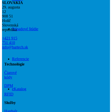
SLOVAKIA
29. augusta
12
908 51
Holíč
Slovenská
Prípadové štúdie
republika
+421 915
751 410
info@bartech.sk
Referencie
Technológie
Čiarové
kódy
DPM
eKatalog
RFID
Služby
Hardvér