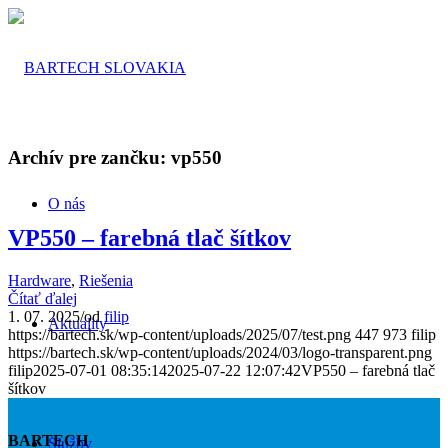
Archív pre zančku:
vp550
O nás
VP550 – farebná tlač šítkov
Hardware
,
Riešenia
Čítať ďalej
1. 07. 2025
/
od
filip
Aktuality
https://bartech.sk/wp-content/uploads/2025/07/test.png
447
973
filip
https://bartech.sk/wp-content/uploads/2024/03/logo-transparent.png
filip
2025-07-01 08:35:14
2025-07-22 12:07:42
VP550 – farebná tlač
šítkov
BARTECH
Služby