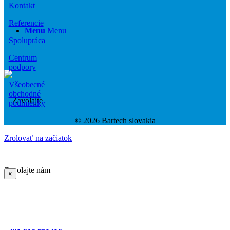
Kontakt
Referencie
Menu
Menu
Spolupráca
Centrum
podpory
Všeobecné
obchodné
podmienky
© 2026 Bartech slovakia
Zrolovať na začiatok
Zavolajte nám
×