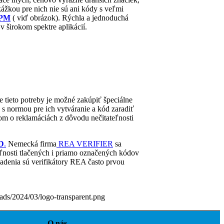
ážkou pre nich nie sú ani kódy s veľmi
DPM
( viď obrázok). Rýchla a jednoduchá
v širokom spektre aplikácií.
e tieto potreby je možné zakúpiť špeciálne
s normou pre ich vytváranie a kód zaradiť
ľom o reklamáciách z dôvodu nečitateľnosti
D
.
Nemecká firma
REA VERIFIER
sa
teľnosti tlačených i priamo označených kódov
adenia sú verifikátory REA často prvou
oads/2024/03/logo-transparent.png
O nás