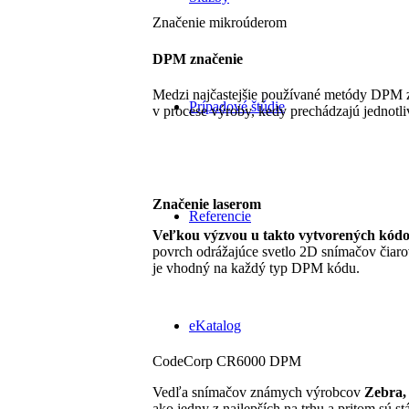
Značenie mikroúderom
DPM značenie
Medzi najčastejšie používané metódy DPM z
Prípadové štúdie
v procese výroby, kedy prechádzajú jednotli
Značenie laserom
Referencie
Veľkou výzvou u takto vytvorených kódov 
povrch odrážajúce svetlo 2D snímačov čiar
je vhodný na každý typ DPM kódu.
eKatalog
CodeCorp CR6000 DPM
Vedľa snímačov známych výrobcov
Zebra,
ako jedny z najlepších na trhu a pritom sú s