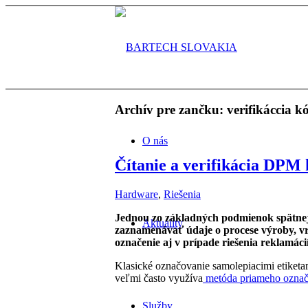
Archív pre zančku:
verifikáccia k
O nás
Čítanie a verifikácia DPM
Hardware
,
Riešenia
Jednou zo základných podmienok spätnej 
Aktuality
zaznamenávať údaje o procese výroby, vr
označenie aj v prípade riešenia reklamáci
Klasické označovanie samolepiacimi etiketami
veľmi často využíva
metóda priameho ozna
Služby