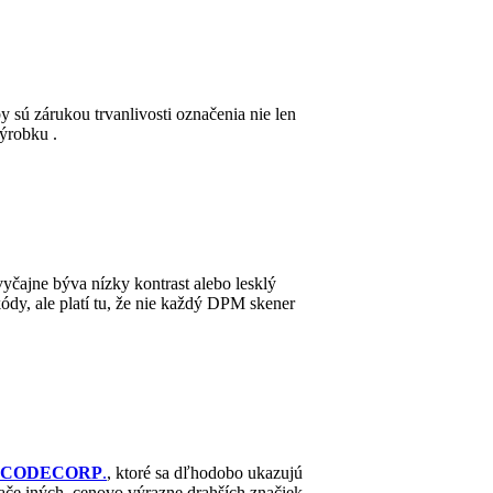
 sú zárukou trvanlivosti označenia nie len
ýrobku .
čajne býva nízky kontrast alebo lesklý
dy, ale platí tu, že nie každý DPM skener
CODECORP
.
, ktoré sa dľhodobo ukazujú
mače iných, cenovo výrazne drahších značiek,