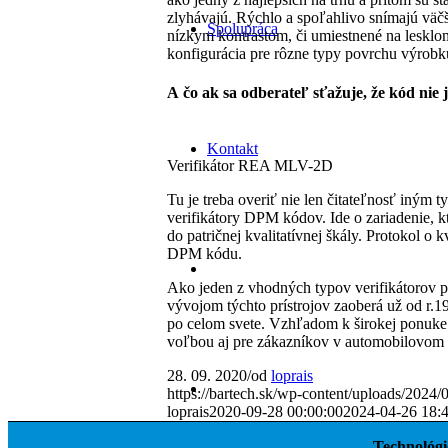
zlyhávajú. Rýchlo a spoľahlivo snímajú väč
Spolupráca
nízkym kontrastom, či umiestnené na leskl
konfigurácia pre rôzne typy povrchu výrobku 
A čo ak sa odberateľ sťažuje, že kód nie 
Kontakt
Verifikátor REA MLV-2D
Tu je treba overiť nie len čitateľnosť iným
verifikátory DPM kódov. Ide o zariadenie, 
do patričnej kvalitatívnej škály. Protokol 
DPM kódu.
Ako jeden z vhodných typov verifikátorov
vývojom týchto prístrojov zaoberá už od r.1
po celom svete. Vzhľadom k širokej ponuke 
voľbou aj pre zákazníkov v automobilovom 
28. 09. 2020
/
od
loprais
https://bartech.sk/wp-content/uploads/2024
loprais
2020-09-28 00:00:00
2024-04-26 18:
Technológi