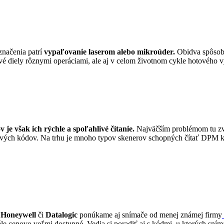
načenia patrí
vypaľovanie laserom alebo mikroúder.
Obidva spôsoby
vé diely rôznymi operáciami, ale aj v celom životnom cykle hotového v
je však ich rýchle a spoľahlivé čítanie.
Najväčším problémom tu zvy
ových kódov. Na trhu je mnoho typov skenerov schopných čítať DPM kó
 Honeywell
či
Datalogic
ponúkame aj snímače od menej známej firmy
tále cenovo veľmi dostupné. Vedia si poradiť aj s kódmi, u ktorých sní