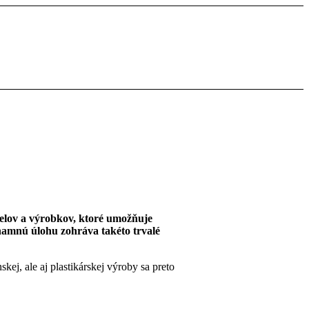
ielov a výrobkov, ktoré umožňuje
namnú úlohu zohráva takéto trvalé
ej, ale aj plastikárskej výroby sa preto