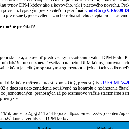
šinu typov DPM kódov ako z kovového, tak i plastového povrchu. Prek
om povrchu.Typickým predstaviteľom je snímač
CodeCorp CR6000 
a pre rôzne typy osvetlenia z neho robia silného adepta pre nasadenie 
je možné prečítať?
 typom skenera, ale overiť predovšetkým skutočnú kvalitu DPM kódu. Pr
ktoré dokáže presne zmerať všetky parametre DPM kódov, porovnať ich 
o kvalite kódu je jediným správnym argumentom v jednaniach s odberate
 pre DPM kódy môžeme uviesť kompaktný, prenosný typ
REA MLV-2
982 a dnes sú tieto zariadenia používané na kontrolu a hodnotenie čita
od jednoduchých, prenosných až po rozmerovo väčšie stacionárne zari
priemysle.
/04/Mikrouder_22.jpg
244
244
loprais
https://bartech.sk/wp-content/upl
42:52
Čítanie a verifikácia DPM kódov
e
Služby
Riešenia