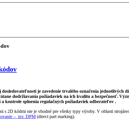
ódov
 kódov
dosledovateľnosti je zavedenie trvalého označenia jednotlivých d
átane dodržiavania požiadaviek na ich kvalitu a bezpečnosť. Výz
í a kontrole splnenia regulačných požiadaviek odberateľov .
 s 2D kódmi nie je vhodné pre všetky typy výroby. V oblasti strojárensk
čovanie – tzv. DPM
(direct part marking).