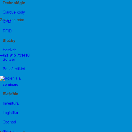
Technológie
Čiarové kódy
Zavolajte nám
DPM
RFID
Služby
Hardvér
+421 915 751410
Softvér
Potlač etikiet
Školenia a
semináre
Riešenia
Inventúra
Logistika
Obchod
Sklady