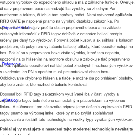
vstupom výrobkov do expedičného skladu a má 2 základné funkcie. Overuje,
či sa v prepravnom boxe nachádzajú iba výrobky so zhodným Part
numberom a takisto, či ich je tam správny počet. Nami vytvorená
aplikácia
RFID GATE
je napojená priamo na výrobnú databázu zákazníka, Po
spustení čítania najprv prečíta obsah prepravného boxu a na základe
Prípadové štúdie
získaných informácií z RFID tagov dohľadá v databáze baliaci predpis
určený pre daný typ výrobkov. Porovná počet kusov, a ak súhlasí s baliacim
predpisom, dá pokyn pre vytlačenie baliacej etikety, ktorú operátor nalepí na
box. Pokiaľ sa v prepravnom boxe zistia výrobky, ktoré tam nepatria,
upozorní na to hlásením na monitore obsluhu a zablokuje tlač prepravného
Referencie
štítku. Aplikácia operátorovi nahlási počet zhodných i nezhodných výrobkov
s uvedením ich PN a operátor musí prekontrolovať obsah boxu,
Odblokovanie chybného hlásenia a tlače je možné iba po prihlásení obsluhy,
aby bolo známe, kto nezhodné balenie kontroloval.
Doposiaľ boli RFID tagy zákazníkom využívané iba v časti výroby a
eKatalog
zapisovanie tagov bolo riešené samostatným pracoviskom za výrobnou
linkou. V súčasnosti pre zákazníka pripravujeme riešenia zapisovania RFID
tagov priamo na výrobnej linke, ktoré by malo zvýšiť spoľahlivosť
zapisovania a rozšíriť túto technológie na všetky typy vyrábaných výrobkov.
Pokiaľ aj vy uvažujete o nasadení tejto modernej technológie neváhajte