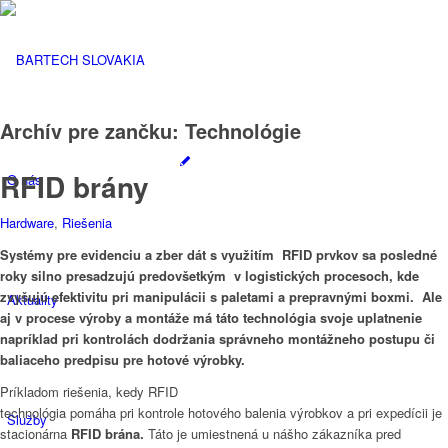
Archív pre zančku:
Technológie
RFID brány
O nás
Hardware
,
Riešenia
Systémy pre evidenciu a zber dát s využitím RFID prvkov sa posledné
roky silno presadzujú predovšetkým v logistických procesoch, kde
zvyšujú efektivitu pri manipulácii s paletami a prepravnými boxmi. Ale
Aktuality
aj v procese výroby a montáže má táto technológia svoje uplatnenie
napríklad pri kontrolách dodržania správneho montážneho postupu či
baliaceho predpisu pre hotové výrobky.
Príkladom riešenia, kedy RFID
technológia pomáha pri kontrole hotového balenia výrobkov a pri expedícii je
Služby
stacionárna
RFID brána.
Táto je umiestnená u nášho zákazníka pred