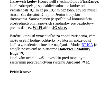
čiarových kódov
Honeywelll s technológiou
FlexRange,
ktorá zabezpečuje spoľahlivé snímanie kódov od
vzdialenosti 0,1 m až po 10,7 m bez toho, aby ste museli
strácať čas dostatočným priblížením k objektu
skenovania. Samozrejmou je spoľahlivá komunikácia
prostredníctvom najnovších štandardov pre bezdrôtový
prenos dát cez
Wi-Fi
alebo
4G sieťe.
Batérie, ktorú sú vymeniteľné za chodu zariadenia, vám
môžu ušetriť hodiny odstávky, ku ktorým môže dôjsť,
keď sa zariadenie ocitne bez napájania. Model
RT10A
je
navyše postavený na platforme
Honeywell Mobility
Edge ™
,
ktorá vám ochráni vašu investíciu pred morálnym
zastaraním prostredníctvom systému
Android ™ R.
Príslušenstvo