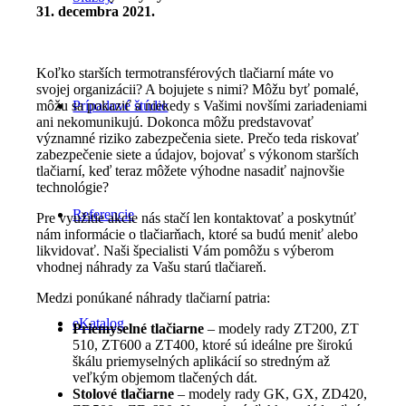
31. decembra 2021.
Koľko starších termotransférových tlačiarní máte vo
svojej organizácii? A bojujete s nimi? Môžu byť pomalé,
Prípadové štúdie
môžu sa pokaziť a niekedy s Vašimi novšími zariadeniami
ani nekomunikujú. Dokonca môžu predstavovať
významné riziko zabezpečenia siete. Prečo teda riskovať
zabezpečenie siete a údajov, bojovať s výkonom starších
tlačiarní, keď teraz môžete výhodne nasadiť najnovšie
technológie?
Referencie
Pre využitie akcie nás stačí len kontaktovať a poskytnúť
nám informácie o tlačiarňach, ktoré sa budú meniť alebo
likvidovať. Naši špecialisti Vám pomôžu s výberom
vhodnej náhrady za Vašu starú tlačiareň.
Medzi ponúkané náhrady tlačiarní patria:
eKatalog
Priemyselné tlačiarne
–
modely rady ZT200, ZT
510, ZT600 a ZT400, ktoré sú ideálne pre širokú
škálu priemyselných aplikácií so stredným až
veľkým objemom tlačených dát.
Stolové tlačiarne
– modely rady GK, GX, ZD420,