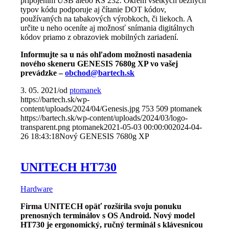
pripojením USB alebo RS 232. Okrem všetkých bežných
typov kódu podporuje aj čítanie DOT kódov,
používaných na tabakových výrobkoch, či liekoch. A
určite u neho oceníte aj možnosť snímania digitálnych
kódov priamo z obrazoviek mobilných zariadení.
Informujte sa u nás ohľadom možnosti nasadenia
nového skeneru GENESIS 7680g XP vo vašej
prevádzke –
obchod@bartech.sk
3. 05. 2021
/
od
ptomanek
https://bartech.sk/wp-
content/uploads/2024/04/Genesis.jpg
753
509
ptomanek
https://bartech.sk/wp-content/uploads/2024/03/logo-
transparent.png
ptomanek
2021-05-03 00:00:00
2024-04-
26 18:43:18
Nový GENESIS 7680g XP
UNITECH HT730
Hardware
Firma UNITECH opäť rozšírila svoju ponuku
prenosných terminálov s OS Android. Nový model
HT730 je ergonomický, ručný terminál s klávesnicou