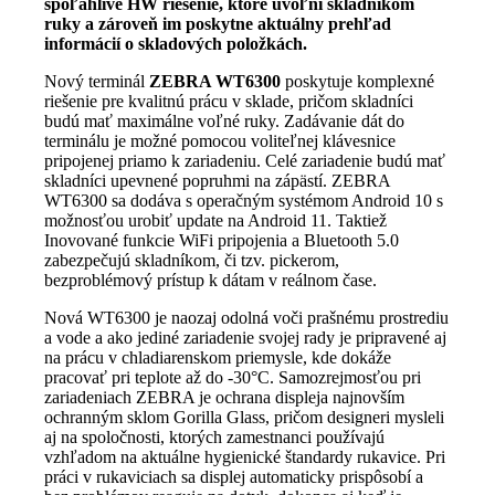
spoľahlivé HW riešenie, ktoré uvoľní skladníkom
ruky a zároveň im poskytne aktuálny prehľad
informácií o skladových položkách.
Nový terminál
ZEBRA WT6300
poskytuje komplexné
riešenie pre kvalitnú prácu v sklade, pričom skladníci
budú mať maximálne voľné ruky. Zadávanie dát do
terminálu je možné pomocou voliteľnej klávesnice
pripojenej priamo k zariadeniu. Celé zariadenie budú mať
skladníci upevnené popruhmi na zápästí. ZEBRA
WT6300 sa dodáva s operačným systémom Android 10 s
možnosťou urobiť update na Android 11. Taktiež
Inovované funkcie WiFi pripojenia a Bluetooth 5.0
zabezpečujú skladníkom, či tzv. pickerom,
bezproblémový prístup k dátam v reálnom čase.
Nová WT6300 je naozaj odolná voči prašnému prostrediu
a vode a ako jediné zariadenie svojej rady je pripravené aj
na prácu v chladiarenskom priemysle, kde dokáže
pracovať pri teplote až do -30°C. Samozrejmosťou pri
zariadeniach ZEBRA je ochrana displeja najnovším
ochranným sklom Gorilla Glass, pričom designeri mysleli
aj na spoločnosti, ktorých zamestnanci používajú
vzhľadom na aktuálne hygienické štandardy rukavice. Pri
práci v rukaviciach sa displej automaticky prispôsobí a