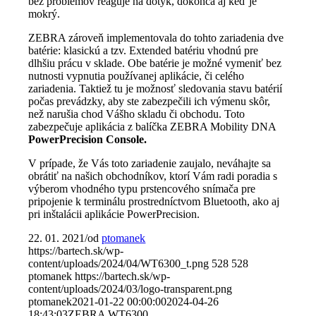
bez problémov reaguje na dotyk, dokonca aj keď je
mokrý.
ZEBRA zároveň implementovala do tohto zariadenia dve
batérie: klasickú a tzv. Extended batériu vhodnú pre
dlhšiu prácu v sklade. Obe batérie je možné vymeniť bez
nutnosti vypnutia používanej aplikácie, či celého
zariadenia. Taktiež tu je možnosť sledovania stavu batérií
počas prevádzky, aby ste zabezpečili ich výmenu skôr,
než narušia chod Vášho skladu či obchodu. Toto
zabezpečuje aplikácia z balíčka ZEBRA Mobility DNA
PowerPrecision Console.
V prípade, že Vás toto zariadenie zaujalo, neváhajte sa
obrátiť na našich obchodníkov, ktorí Vám radi poradia s
výberom vhodného typu prstencového snímača pre
pripojenie k terminálu prostredníctvom Bluetooth, ako aj
pri inštalácii aplikácie PowerPrecision.
22. 01. 2021
/
od
ptomanek
https://bartech.sk/wp-
content/uploads/2024/04/WT6300_t.png
528
528
ptomanek
https://bartech.sk/wp-
content/uploads/2024/03/logo-transparent.png
ptomanek
2021-01-22 00:00:00
2024-04-26
18:43:03
ZEBRA WT6300