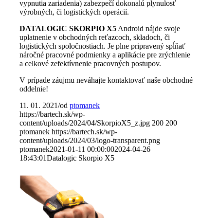
vypnutia zariadenia) zabezpečí dokonalú plynulosť
výrobných, či logistických operácií.
DATALOGIC SKORPIO X5
Android nájde svoje
uplatnenie v obchodných reťazcoch, skladoch, či
logistických spoločnostiach. Je plne pripravený spĺňať
náročné pracovné podmienky a aplikácie pre zrýchlenie
a celkové zefektívnenie pracovných postupov.
V prípade záujmu neváhajte kontaktovať naše obchodné
oddelnie!
11. 01. 2021
/
od
ptomanek
https://bartech.sk/wp-
content/uploads/2024/04/SkorpioX5_z.jpg
200
200
ptomanek
https://bartech.sk/wp-
content/uploads/2024/03/logo-transparent.png
ptomanek
2021-01-11 00:00:00
2024-04-26
18:43:01
Datalogic Skorpio X5