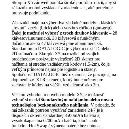
Skorpio X5 zároveň ponúka široké portfólio opcií, aby si
zákazník mohol vyskladať zariadenie tak, aké potrebuje
pre svoje podnikanie.
Zákazníci majú na výber dva základné modely – klasickú
„rovnú“ verziu (brick) alebo verziu s rúčkou (gun-grip).
Ďalej
je možné si vybrať z troch druhov klávesníc
– 28
klávesová,numerická, 38 klávesová s funkčnými
tlačidlami alebo 47 klávesová plne alfanumerická.
Štandardom u DATALOGIC je výber medzi 1D alebo
2D snímačom. Skorpio X5 na rozdiel od svojich
predchodcov poskytuje vylepšený 2D skener pre
načítanie aj stredne vzdialených kódov (1,5-2m), čo je
veľkým prínosom najmä pre logistiku a sklady.
Spoločnosť DATALOGIC tiež oznámila, že pracuje aj na
doplnení tzv. XLR skeneru, ktorý bude určený pre
zachytenie kódov na väčšiu vzdialenosť ako 2m.
Veľkou výhodou u nového modelu X5 je možnosť
vybrať si medzi
štandardným nabíjaním alebo novou
technológiou bezkontaktného nabíjania.
V prípade, že
má zákazník potrebu využívať zariadenie 24/7 je k
dispozícii okrem štandardnej 3500mAh batéria aj
vysokokapacitná 6200 mAh batéria, ktorá spolu s
funkciou Hot Swap ( výmena batérie bez nutnosti