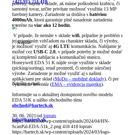
+421 915 751 410
potreby, najmä v sklade, ak máme poškodenú krabicu, či
samotný tovar, určite privítate možnosť využitia 13 MP
farebnej kamery. Zariadenie sa dodáva s
batériou
4000mAh
, ktorá garantuje plné nasadenie zariadenia
v teréne na
viac ako 12 hodín
.
V prípade, že nemáte v sklade
wifi
, prípadne je problém s
jej pripojením vzhľadom na charakter skladu, či výroby,
je možnosť využiť aj
4G LTE
komunikáciu. Nabíjanie je
možné cez
USB-C 2.0
, v prípade potreby je možné dodať
aj kompletnú nabíjaciu a komunikačnú stanicu.
Honeywell EDA 51 K nájde svoje využitie v sklade
(picking/sorting), retail prostredí, či stredne náročnej
výrobe. Zariadenie je možné využiť aj s našimi
aplikáciami pre sklad (
MoDo – mobilné doklady
), či pre
Napíšte e-mail
vykonanie inventúr (
EMA – evidencia majetku
).
Informujte sa o aktuálnej dostupnosti nového modelu
EDA 51K u nášho obchodného tímu
obchod@bartech.sk
30. 06. 2021
/
od
loprais
info@bartech.sk
https://bartech.sk/wp-content/uploads/2024/04/HN-
ScanPal-EDA-51k_2.png
418
418
loprais
https://bartech.sk/wp-content/uploads/2024/03/logo-