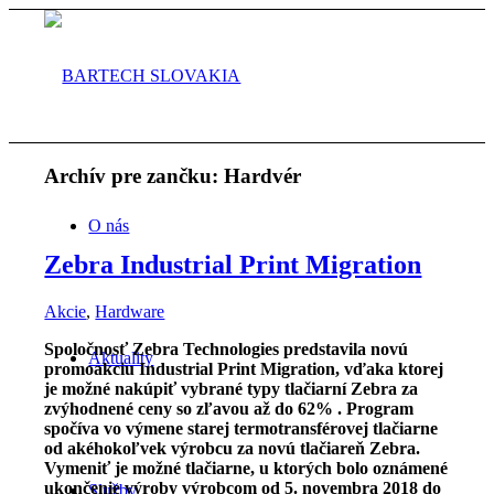
Archív pre zančku:
Hardvér
O nás
Zebra Industrial Print Migration
Akcie
,
Hardware
Spoločnosť Zebra Technologies predstavila novú
Aktuality
promoakciu Industrial Print Migration, vďaka ktorej
je možné nakúpiť vybrané typy tlačiarní Zebra za
zvýhodnené ceny so zľavou až do 62% . Program
spočíva vo výmene starej termotransférovej tlačiarne
od akéhokoľvek výrobcu za novú tlačiareň Zebra.
Vymeniť je možné tlačiarne, u ktorých bolo oznámené
ukončenie výroby výrobcom od 5. novembra 2018 do
Služby