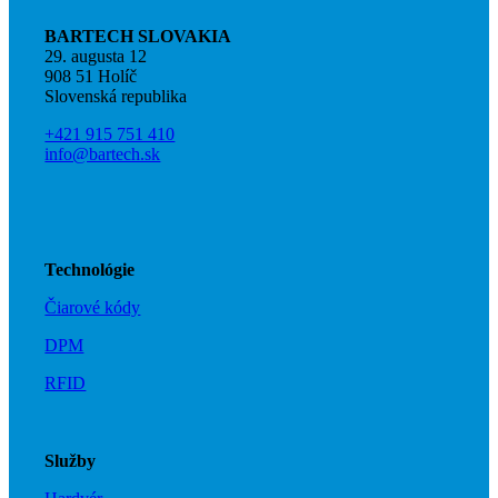
BARTECH SLOVAKIA
29. augusta 12
908 51 Holíč
Slovenská republika
+421 915 751 410
info@bartech.sk
Technológie
Čiarové kódy
DPM
RFID
Služby