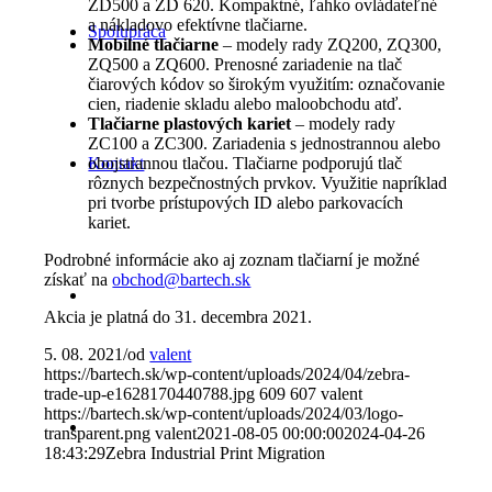
ZD500 a ZD 620. Kompaktné, ľahko ovládateľné
a nákladovo efektívne tlačiarne.
Spolupráca
Mobilné tlačiarne
– modely rady ZQ200, ZQ300,
ZQ500 a ZQ600. Prenosné zariadenie na tlač
čiarových kódov so širokým využitím: označovanie
cien, riadenie skladu alebo maloobchodu atď.
Tlačiarne plastových kariet
– modely rady
ZC100 a ZC300. Zariadenia s jednostrannou alebo
Kontakt
obojstrannou tlačou. Tlačiarne podporujú tlač
rôznych bezpečnostných prvkov. Využitie napríklad
pri tvorbe prístupových ID alebo parkovacích
kariet.
Podrobné informácie ako aj zoznam tlačiarní je možné
získať na
obchod@bartech.sk
Akcia je platná do 31. decembra 2021.
5. 08. 2021
/
od
valent
https://bartech.sk/wp-content/uploads/2024/04/zebra-
trade-up-e1628170440788.jpg
609
607
valent
https://bartech.sk/wp-content/uploads/2024/03/logo-
transparent.png
valent
2021-08-05 00:00:00
2024-04-26
18:43:29
Zebra Industrial Print Migration