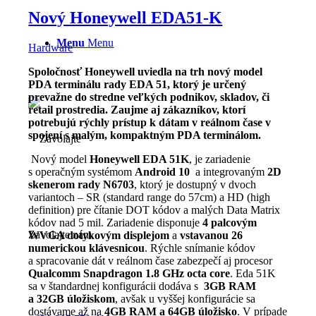
Nový Honeywell EDA51-K
Menu
Menu
Hardware
Spoločnosť Honeywell uviedla na trh nový model
PDA terminálu rady EDA 51, ktorý je určený
prevažne do stredne veľkých podnikov, skladov, či
retail prostredia. Zaujme aj zákazníkov, ktorí
potrebujú rýchly prístup k dátam v reálnom čase v
spojení s malým, kompaktným PDA terminálom.
Nový model
Honeywell EDA 51K
, je zariadenie
s operačným systémom
Android 10
a integrovaným
2D
skenerom rady N6703
, ktorý je dostupný v dvoch
variantoch – SR (standard range do 57cm) a HD (high
definition) pre čítanie DOT kódov a malých Data Matrix
kódov nad 5 mil. Zariadenie disponuje
4 palcovým
Zavolajte nám
WVGA dotykovým displejom
a
vstavanou 26
numerickou klávesnicou
. Rýchle snímanie kódov
a spracovanie dát v reálnom čase zabezpečí aj procesor
Qualcomm Snapdragon 1.8 GHz octa core
. Eda 51K
sa v štandardnej konfigurácii dodáva s
3GB RAM
a 32GB úložiskom
, avšak u vyššej konfigurácie sa
dostávame až na
4GB RAM a 64GB úložisko
. V prípade