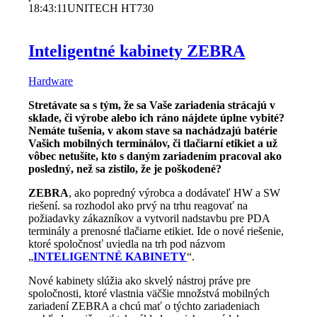
18:43:11
UNITECH HT730
Inteligentné kabinety ZEBRA
Hardware
Stretávate sa s tým, že sa Vaše zariadenia strácajú v
sklade, či výrobe alebo ich ráno nájdete úplne vybité?
Nemáte tušenia, v akom stave sa nachádzajú batérie
Vašich mobilných terminálov, či tlačiarní etikiet a už
vôbec netušíte, kto s daným zariadením pracoval ako
posledný, než sa zistilo, že je poškodené?
ZEBRA
, ako popredný výrobca a dodávateľ HW a SW
riešení. sa rozhodol ako prvý na trhu reagovať na
požiadavky zákazníkov a vytvoril nadstavbu pre PDA
terminály a prenosné tlačiarne etikiet. Ide o nové riešenie,
ktoré spoločnosť uviedla na trh pod názvom
„
INTELIGENTNÉ KABINETY
“.
Nové kabinety slúžia ako skvelý nástroj práve pre
spoločnosti, ktoré vlastnia väčšie množstvá mobilných
zariadení ZEBRA a chcú mať o týchto zariadeniach