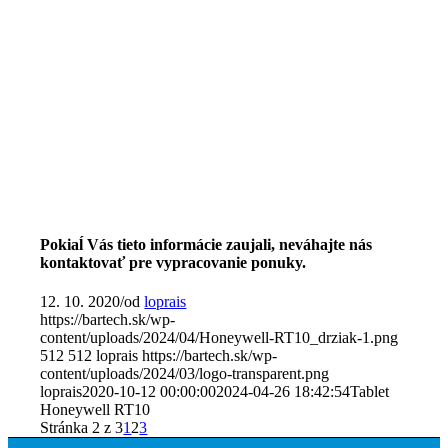
Pokiaĺ Vás tieto informácie zaujali, neváhajte nás
kontaktovať pre vypracovanie ponuky.
12. 10. 2020
/
od
loprais
https://bartech.sk/wp-
content/uploads/2024/04/Honeywell-RT10_drziak-1.png
512
512
loprais
https://bartech.sk/wp-
content/uploads/2024/03/logo-transparent.png
loprais
2020-10-12 00:00:00
2024-04-26 18:42:54
Tablet
Honeywell RT10
Stránka 2 z 3
1
2
3