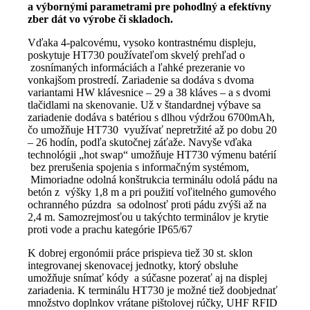
a výbornými parametrami pre pohodlný a efektívny
zber dát vo výrobe či skladoch.
Vďaka 4-palcovému, vysoko kontrastnému displeju,
poskytuje HT730 používateľom skvelý prehľad o
zosnímaných informáciách a ľahké prezeranie vo
vonkajšom prostredí. Zariadenie sa dodáva s dvoma
variantami HW klávesnice – 29 a 38 kláves – a s dvomi
tlačidlami na skenovanie. Už v štandardnej výbave sa
zariadenie dodáva s batériou s dlhou výdržou 6700mAh,
čo umožňuje HT730 využívať nepretržité až po dobu 20
– 26 hodín, podľa skutočnej záťaže. Navyše vďaka
technológii „hot swap“ umožňuje HT730 výmenu batérií
bez prerušenia spojenia s informačným systémom,
Mimoriadne odolná konštrukcia terminálu odolá pádu na
betón z výšky 1,8 m a pri použití voľitelného gumového
ochranného púzdra sa odolnosť proti pádu zvýši až na
2,4 m. Samozrejmosťou u takýchto terminálov je krytie
proti vode a prachu kategórie IP65/67
K dobrej ergonómii práce prispieva tiež 30 st. sklon
integrovanej skenovacej jednotky, ktorý obsluhe
umožňuje snímať kódy a súčasne pozerať aj na displej
zariadenia. K terminálu HT730 je možné tiež doobjednať
množstvo doplnkov vrátane pištolovej rúčky, UHF RFID