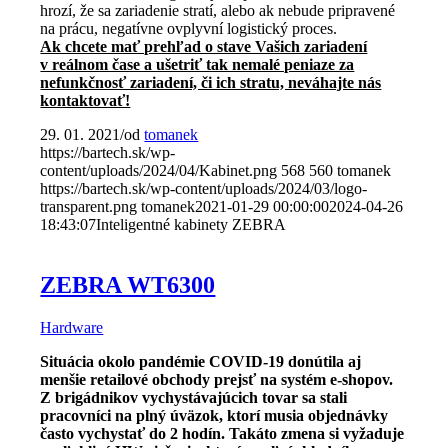
hrozí, že sa zariadenie stratí, alebo ak nebude pripravené
na prácu, negatívne ovplyvní logistický proces.
Ak chcete mať prehľad o stave Vašich zariadení
v reálnom čase a ušetriť tak nemalé peniaze za
nefunkčnosť zariadení, či ich stratu, neváhajte nás
kontaktovať!
29. 01. 2021
/
od
tomanek
https://bartech.sk/wp-
content/uploads/2024/04/Kabinet.png
568
560
tomanek
https://bartech.sk/wp-content/uploads/2024/03/logo-
transparent.png
tomanek
2021-01-29 00:00:00
2024-04-26
18:43:07
Inteligentné kabinety ZEBRA
ZEBRA WT6300
Hardware
Situácia okolo pandémie COVID-19 donútila aj
menšie retailové obchody prejsť na systém e-shopov.
Z brigádnikov vychystávajúcich tovar sa stali
pracovníci na plný úväzok, ktorí musia objednávky
často vychystať do 2 hodín. Takáto zmena si vyžaduje