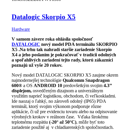
Datalogic Skorpio X5
Hardware
V samom závere roka ohlásila spoločnosť
DATALOGIC
nový model PDA terminálu SKORPIO
X5 .Na trhu tak nahradí staršie zariadenie Skorpio
X4 a jeho poslaním je pokračovať v tradícii odolných
a spoľahlivých zariadení tejto rady, ktorú zákazníci
poznajú už vyše 20 rokov.
Nový model DATALOGIC SKORPIO X5 zaujme okrem
najmodernejšej technológie
Qualcomm Snapdragon
600®
a OS
ANDROID 10
predovšetkým svojim
4.3’’
displejom,
osvedčeným dizajnom a univerzálnym
využitím naprieč logistikou, obchodom, či veľkoskladmi.
Ide naozaj o ľahký, no zároveň odolný (IP65) PDA
terminál, ktorý svojim výkonom podporuje rôzne
aplikácie, či už pre evidenciu tovaru alebo na odpisovanie
výrobných krokov v reálnom čase. Vďaka širokému
teplotnému rozpätiu
(-20° až 50°C)
, môže byť toto
zariadenie použité aj v chladiarenských spoločnostiach.