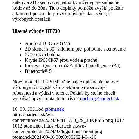
antény a 2D skenovacej jednotky určenej pre snímanie
kódov až do 20m. Tieto doplnky pomôžu zvýšiť použitie
a komfort personálu pri vykonávaní skladových, či
výrobných operácií.
Hlavné výhody HT730
Android 10 OS s GMS
2D skener s 30° sklonom pre pohodlné skenovanie
6700 mAh batéria
Krytie IP65/IP67 proti vode a prachu
Procesor Qualcomm® Artificial Intelligence (AI)
Bluetooth® 5.1
Nový model HT 730 si určite nájde uplatnenie naprieč
výrobným či logistickým spektrom vďaka svojej
robustnosti a výdrži v teréne. Pokiaľ by ste ho chceli
vyskúšať aj vy, kontaktujte nás na
obchod@bartech.sk
16. 03. 2021
/
od
ptomanek
https://bartech.sk/wp-
content/uploads/2024/04/HT730_29_38KEYS.png
1012
1012
ptomanek
https://bartech.sk/wp-
content/uploads/2024/03/logo-transparent.png
ptomanek
2021-03-16 00:00:00
2024-04-26