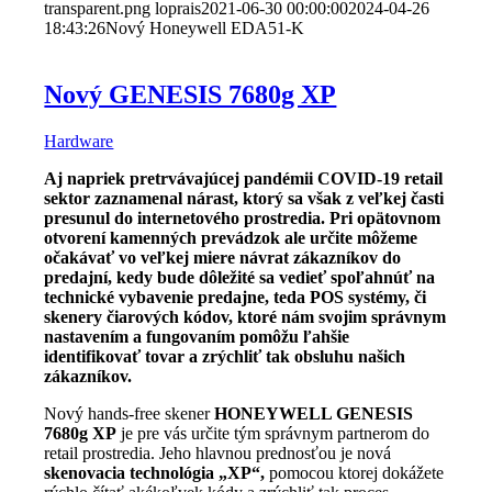
transparent.png
loprais
2021-06-30 00:00:00
2024-04-26
18:43:26
Nový Honeywell EDA51-K
Nový GENESIS 7680g XP
Hardware
Aj napriek pretrvávajúcej pandémii COVID-19 retail
sektor zaznamenal nárast, ktorý sa však z veľkej časti
presunul do internetového prostredia. Pri opätovnom
otvorení kamenných prevádzok ale určite môžeme
očakávať vo veľkej miere návrat zákazníkov do
predajní, kedy bude dôležité sa vedieť spoľahnúť na
technické vybavenie predajne, teda POS systémy, či
skenery čiarových kódov, ktoré nám svojim správnym
nastavením a fungovaním pomôžu ľahšie
identifikovať tovar a zrýchliť tak obsluhu našich
zákazníkov.
Nový hands-free skener
HONEYWELL GENESIS
7680g XP
je pre vás určite tým správnym partnerom do
retail prostredia. Jeho hlavnou prednosťou je nová
skenovacia technológia „XP“,
pomocou ktorej dokážete