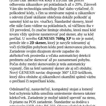
rýchlo čítať akékoľvek kódy a zrýchliť tak proces
odbavenia zákazníkov pri pokladniach až o 20%. Zároveň
Vám táto technológia umožňuje čítať slabo vytlačené, či
poškodené kódy, s čím sa stretávame najmä u zákazníkov
s odevmi (časté skúšanie oblečenia dokáže poškodiť aj
samotný kód na tzv. visačke). Štandardné skenery, ktoré
ešte stále často vidíme na pokladniach, sú väčšinou iba v
1D prevedení, čo značne limituje obsluhu, ktorá musí kód
tovaru vždy správne nasmerovať pod skener, aby sa kód
prečítal. U nového
GENESIS 7680g XP
to nie je nutné,
pretože ide o
2D skener,
ktorý je navyše tolerantný aj
voči rýchlejším pohybom kódu pred skenovanou plochou.
Zariadenie svojim dizajnom skvele zapadne do
akéhokoľvek prostredia a vďaka automatickej detekcii
predmetu začne skenovať až po zaznamenaní pohybu.
Počas doby medzi skenovaním je teda automaticky
vypnutý, čím sa šetrí samotný skener ale aj oči obsluhy.
Nový GENESIS naviac disponuje 360° LED krúžkom,
ktorý dáva obsluhe aj zákazníkovi okamžitú spätnú väzbu
o prečítaní či neprečítaní kódu.
Odnímateľný, nastaviteľný, kompaktný stojan a lomený
bod uchytenia kábla umožnia umiestnenie skenera takmer
kdekoľvek. Zariadenie je možné taktiež upevniť na stenu,
či priamo na POS zariadenie. Štandardne sa dodáva s