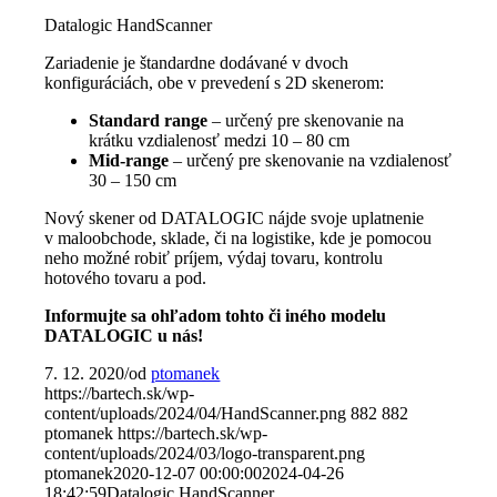
Datalogic HandScanner
Zariadenie je štandardne dodávané v dvoch
konfiguráciách, obe v prevedení s 2D skenerom:
Standard range
– určený pre skenovanie na
krátku vzdialenosť medzi 10 – 80 cm
Mid-range
– určený pre skenovanie na vzdialenosť
30 – 150 cm
Nový skener od DATALOGIC nájde svoje uplatnenie
v maloobchode, sklade, či na logistike, kde je pomocou
neho možné robiť príjem, výdaj tovaru, kontrolu
hotového tovaru a pod.
Informujte sa ohľadom tohto či iného modelu
DATALOGIC u nás!
7. 12. 2020
/
od
ptomanek
https://bartech.sk/wp-
content/uploads/2024/04/HandScanner.png
882
882
ptomanek
https://bartech.sk/wp-
content/uploads/2024/03/logo-transparent.png
ptomanek
2020-12-07 00:00:00
2024-04-26
18:42:59
Datalogic HandScanner