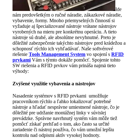
Ide
nám predovšetkým o ručné náradie, zákazkové náradie,
vybavenie, formy. Mnoho priemyselných činností si
vyžaduje aj špecializované nástroje vrátane nástrojov
vyrobených na mieru pre konkrétnu operáciu. A tieto
nástroje sú drahé, ale absolútne nevyhnutné. Preto je
dôležité zabezpečenie takýchto nástrojov pred krádežou a
schopnosť rýchlo ich vyhľadávať. Naše softvérové
riešenie
Tools Management System
vo spojení s
RFID
prvkami
Vám s týmto dokáže pomôcť. Spojenie tohto
SW riešenia a RFID prvkov vám prináša najmä tieto
výhody:
Zvýšené využitie vybavenia a nástrojov
Nasadenie systémov s RFID prvkami umožňuje
pracovníkom rýchlo a ľahko lokalizovať potrebné
nástroje a hľadať nesprávne umiestnené nástroje, čo je
dôležité pre udržanie montážnej linky v súvislej
prevádzke. Správne navrhnutý systém vám môže tiež
pomôcť získať prehľad o tom, ako často sa určité
zariadenie či nástroj používa, čo vám umožní lepšiu
kontrolu nad odpismi aktív vysokej hodnoty.