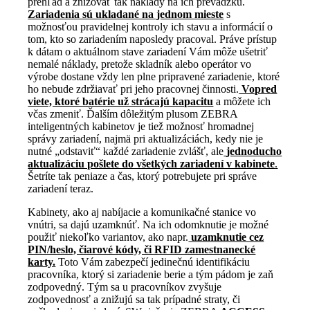
prehľad a znižovať tak náklady na ich prevádzku.
Zariadenia sú ukladané na jednom mieste
s
možnosťou pravidelnej kontroly ich stavu a informácií o
tom, kto so zariadením naposledy pracoval. Práve prístup
k dátam o aktuálnom stave zariadení Vám môže ušetriť
nemalé náklady, pretože skladník alebo operátor vo
výrobe dostane vždy len plne pripravené zariadenie, ktoré
ho nebude zdržiavať pri jeho pracovnej činnosti.
Vopred
viete, ktoré batérie už strácajú kapacitu
a môžete ich
včas zmeniť. Ďalším dôležitým plusom ZEBRA
inteligentných kabinetov je tiež možnosť hromadnej
správy zariadení, najmä pri aktualizáciách, kedy nie je
nutné „odstaviť“ každé zariadenie zvlášť, ale
jednoducho
aktualizáciu pošlete do všetkých zariadení v kabinete
.
Šetríte tak peniaze a čas, ktorý potrebujete pri správe
zariadení teraz.
Kabinety, ako aj nabíjacie a komunikačné stanice vo
vnútri, sa dajú uzamknúť. Na ich odomknutie je možné
použiť niekoľko variantov, ako napr.
uzamknutie cez
PIN/heslo, čiarové kódy, či RFID zamestnanecké
karty.
Toto Vám zabezpečí jedinečnú identifikáciu
pracovníka, ktorý si zariadenie berie a tým pádom je zaň
zodpovedný. Tým sa u pracovníkov zvyšuje
zodpovednosť a znižujú sa tak prípadné straty, či