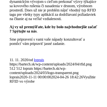
dynamickým vývojom s cieľom prekonať výzvy týkajúce
sa kovového rušenia či nasadenia v drsnom, výrobnom
prostredí. Dnes už nie je problém nájsť vhodný typ RFID
tagu pre všetky typy aplikácií za dodržiavaní požiadaviek
na čítanie aj na veľké vzdialenosti.
Aj vy už premýšľate, kde by bolo najvhodnejšie začať
? Spýtajte sa nás
.
Sme pripravení s vami vaše nápady konzultovať a
pomôcť vám pripraviť jasné zadanie.
11. 11. 2020
/
od
loprais
https://bartech.sk/wp-content/uploads/2024/04/rfid.png
512
512
loprais
https://bartech.sk/wp-
content/uploads/2024/03/logo-transparent.png
loprais
2020-11-11 00:00:00
2024-04-26 18:42:26
Využitie
RFID vo výrobe