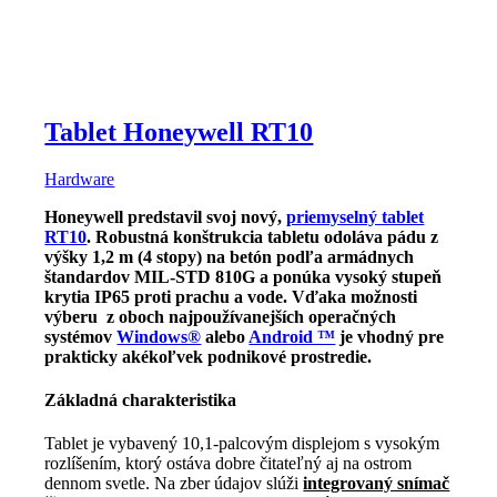
Tablet Honeywell RT10
Hardware
Honeywell predstavil svoj nový,
priemyselný tablet
RT10
. Robustná konštrukcia tabletu odoláva pádu z
výšky 1,2 m (4 stopy) na betón podľa armádnych
štandardov MIL-STD 810G a ponúka vysoký stupeň
krytia IP65 proti prachu a vode. Vďaka možnosti
výberu z oboch najpoužívanejších operačných
systémov
Windows®
alebo
Android ™
je vhodný pre
prakticky akékoľvek podnikové prostredie.
Základná charakteristika
Tablet je vybavený 10,1-palcovým displejom s vysokým
rozlíšením, ktorý ostáva dobre čitateľný aj na ostrom
dennom svetle. Na zber údajov slúži
integrovaný snímač