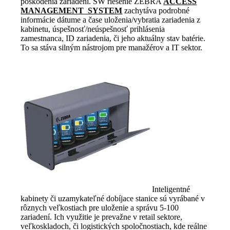
poškodenia zariadení. SW riešenie ZEBRA
ACCESS
MANAGEMENT SYSTEM
zachytáva podrobné
informácie dátume a čase uloženia/vybratia zariadenia z
kabinetu, úspešnosť/neúspešnosť prihlásenia
zamestnanca, ID zariadenia, či jeho aktuálny stav batérie.
To sa stáva silným nástrojom pre manažérov a IT sektor.
Inteligentné
kabinety či uzamykateľné dobíjace stanice sú vyrábané v
rôznych veľkostiach pre uloženie a správu 5-100
zariadení. Ich využitie je prevažne v retail sektore,
veľkoskladoch, či logistických spoločnostiach, kde reálne