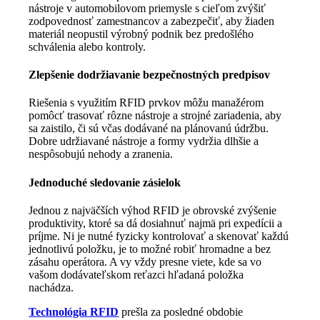
nástroje v automobilovom priemysle s cieľom zvýšiť
zodpovednosť zamestnancov a zabezpečiť, aby žiaden
materiál neopustil výrobný podnik bez predošlého
schválenia alebo kontroly.
Zlepšenie dodržiavanie bezpečnostných predpisov
Riešenia s využitím RFID prvkov môžu manažérom
pomôcť trasovať rôzne nástroje a strojné zariadenia, aby
sa zaistilo, či sú včas dodávané na plánovanú údržbu.
Dobre udržiavané nástroje a formy vydržia dlhšie a
nespôsobujú nehody a zranenia.
Jednoduché sledovanie zásielok
Jednou z najväčších výhod RFID je obrovské zvýšenie
produktivity, ktoré sa dá dosiahnuť najmä pri expedícii a
príjme. Ni je nutné fyzicky kontrolovať a skenovať každú
jednotlivú položku, je to možné robiť hromadne a bez
zásahu operátora. A vy vždy presne viete, kde sa vo
vašom dodávateľskom reťazci hľadaná položka
nachádza.
Technológia RFID
prešla za posledné obdobie