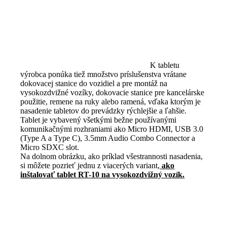
K tabletu
výrobca ponúka tiež množstvo príslušenstva vrátane
dokovacej stanice do vozidiel a pre montáž na
vysokozdvižné vozíky, dokovacie stanice pre kancelárske
použitie, remene na ruky alebo ramená, vďaka ktorým je
nasadenie tabletov do prevádzky rýchlejšie a ľahšie.
Tablet je vybavený všetkými bežne používanými
komunikačnými rozhraniami ako Micro HDMI, USB 3.0
(Type A a Type C), 3.5mm Audio Combo Connector a
Micro SDXC slot.
Na dolnom obrázku, ako príklad všestrannosti nasadenia,
si môžete pozrieť jednu z viacerých variant,
ako
inštalovať tablet RT-10 na vysokozdvižný vozík.