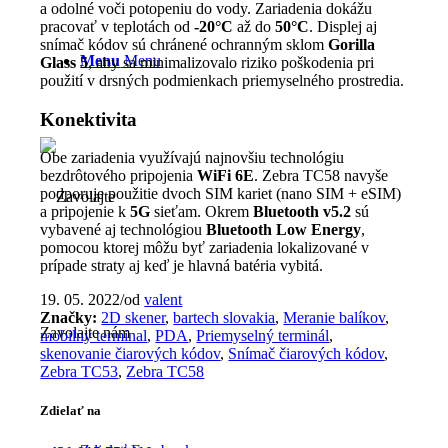
a odolné voči potopeniu do vody. Zariadenia dokážu
pracovať v teplotách od
-20°C
až do
50°C
. Displej aj
snímač kódov sú chránené ochranným sklom
Gorilla
Menu
Menu
Glass 5
, aby sa minimalizovalo riziko poškodenia pri
použití v drsných podmienkach priemyselného prostredia.
Konektivita
Obe zariadenia využívajú najnovšiu technológiu
bezdrôtového pripojenia
WiFi 6E
. Zebra TC58 navyše
podporuje použitie dvoch SIM kariet (nano SIM + eSIM)
a pripojenie k
5G
sieťam. Okrem
Bluetooth v5.2
sú
vybavené aj technológiou
Bluetooth Low Energy
,
pomocou ktorej môžu byť zariadenia lokalizované v
prípade straty aj keď je hlavná batéria vybitá.
19. 05. 2022
/
od
valent
Značky:
2D skener
,
bartech slovakia
,
Meranie balíkov
,
Zavolajte nám
mobilny terminal
,
PDA
,
Priemyselný terminál
,
skenovanie čiarových kódov
,
Snímač čiarových kódov
,
Zebra TC53
,
Zebra TC58
Zdielať na