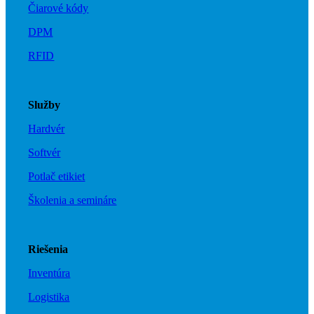
Čiarové kódy
DPM
RFID
Služby
Hardvér
Softvér
Potlač etikiet
Školenia a semináre
Riešenia
Inventúra
Logistika