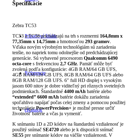
Špecifikácie
Zebra TC53
Prípadové štúdie
TC53 a TC58 prichádzajú na trh s rozmermi
164,8mm x
77,35mm x 14,75mm
a hmotnosťou
293 gramov
.
Vďaka novým výrobným technológiám sú zariadenia
tenšie, no napriek tomu odolnejšie od predchádzajúcej
generácie. Sú vybavené procesorom
Qualcomm 6490
octa-core
s frekvenciou
2,7 GHz
. Pamäť môže byť
zvolená podľa konfigurácie: 4GB RAM/64 GB UFS,
Referencie
4GB RAM/128 GB UFS, 8GB RAM/64 GB UFS alebo
8GB RAM/128 GB UFS. 6″ full HD displej s vysokým
jasom 600 nitov je dobre viditeľný pri rôznych svetelných
podmienkach. Štandardné
4400 mAh
batérie alebo
“extended” 6600 mAh
batérie dokážu zariadenia
spoľahlivo napájať počas celej zmeny a pomocou použitej
technológie
PowerPrecision+
je možné presne určiť
eKatalog
životnosť batérie a včas ju vymeniť.
K snímaniu 1D a 2D kódov na štandardnú vzdialenosť je
použitý snímač
SE4720
alebo je k dispozícii snímač
SE55
pre snímanie kódov na väčšie vzdialenosti. V