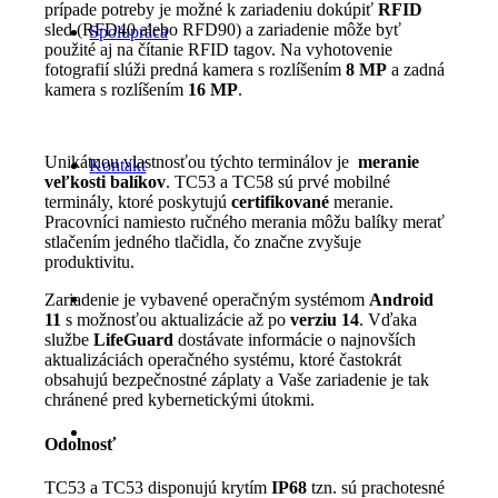
prípade potreby je možné k zariadeniu dokúpiť
RFID
sled (RFD40 alebo RFD90) a zariadenie môže byť
Spolupráca
použité aj na čítanie RFID tagov. Na vyhotovenie
fotografií slúži predná kamera s rozlíšením
8 MP
a zadná
kamera s rozlíšením
16 MP
.
Unikátnou vlastnosťou týchto terminálov je
meranie
Kontakt
veľkosti balíkov
. TC53 a TC58 sú prvé mobilné
terminály, ktoré poskytujú
certifikované
meranie.
Pracovníci namiesto ručného merania môžu balíky merať
stlačením jedného tlačidla, čo značne zvyšuje
produktivitu.
Zariadenie je vybavené operačným systémom
Android
11
s možnosťou aktualizácie až po
verziu 14
. Vďaka
službe
LifeGuard
dostávate informácie o najnovších
aktualizáciách operačného systému, ktoré častokrát
obsahujú bezpečnostné záplaty a Vaše zariadenie je tak
chránené pred kybernetickými útokmi.
Odolnosť
TC53 a TC53 disponujú krytím
IP68
tzn. sú prachotesné