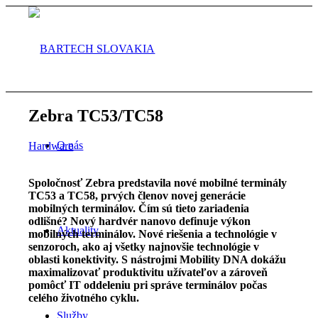
Zebra TC53/TC58
O nás
Hardware
Spoločnosť Zebra predstavila nové mobilné terminály
TC53 a TC58, prvých členov novej generácie
mobilných terminálov. Čím sú tieto zariadenia
odlišné? Nový hardvér nanovo definuje výkon
Aktuality
mobilných terminálov. Nové riešenia a technológie v
senzoroch, ako aj všetky najnovšie technológie v
oblasti konektivity. S nástrojmi Mobility DNA dokážu
maximalizovať produktivitu užívateľov a zároveň
pomôcť IT oddeleniu pri správe terminálov počas
celého životného cyklu.
Služby