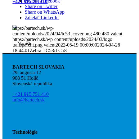
Zdielať Facebook
+421 915 751410
Share on Twitter
Share on WhatsApp
Zdielať LinkedIn
https://bartech.sk/wp-
content/uploads/2024/04/tc53_cover.png
480
480
valent
https://bartech.sk/wp-content/uploads/2024/03/logo-
transparent.png
valent
2022-05-19 00:00:00
2024-04-26
18:44:01
Zebra TC53/TC58
BARTECH SLOVAKIA
29. augusta 12
908 51 Holíč
Slovenská republika
Napíšte e-mail
+421 915 751 410
info@bartech.sk
info@bartech.sk
Technológie