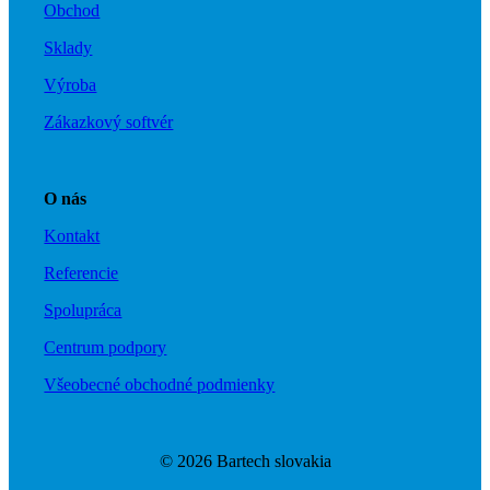
Obchod
Sklady
Výroba
Zákazkový softvér
O nás
Kontakt
Referencie
Spolupráca
Centrum podpory
Všeobecné obchodné podmienky
© 2026 Bartech slovakia