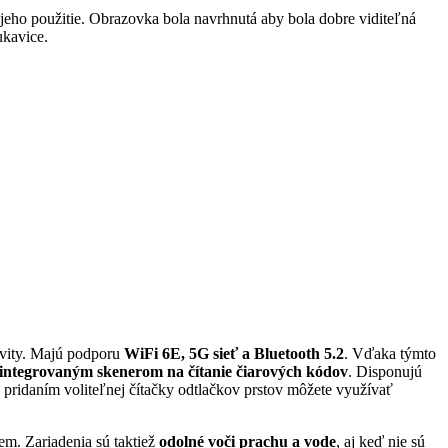
 jeho použitie. Obrazovka bola navrhnutá aby bola dobre viditeľná
ukavice.
ivity. Majú podporu
WiFi 6E, 5G sieť a Bluetooth 5.2
. Vďaka týmto
 integrovaným skenerom na čítanie čiarových kódov
. Disponujú
 pridaním voliteľnej čítačky odtlačkov prstov môžete využívať
em. Zariadenia sú taktiež
odolné voči prachu a vode
, aj keď nie sú