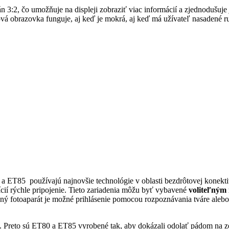
 3:2, čo umožňuje na displeji zobraziť viac informácií a zjednodušuje
ková obrazovka funguje, aj keď je mokrá, aj keď má užívateľ nasadené r
a ET85 používajú najnovšie technológie v oblasti bezdrôtovej konekt
cií rýchle pripojenie. Tieto zariadenia môžu byť vybavené
voliteľným
dný fotoaparát je možné prihlásenie pomocou rozpoznávania tváre alebo
ám. Preto sú ET80 a ET85 vyrobené tak, aby dokázali odolať pádom na z