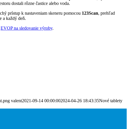
storu dostali rôzne častice alebo voda.
uchý prístup k nastaveniam skeneru pomocou
123Scan
, prehľad
e a každý deň.
e
EVOP na sledovanie výroby
.
nt.png
valent
2021-09-14 00:00:00
2024-04-26 18:43:35
Nové tablety