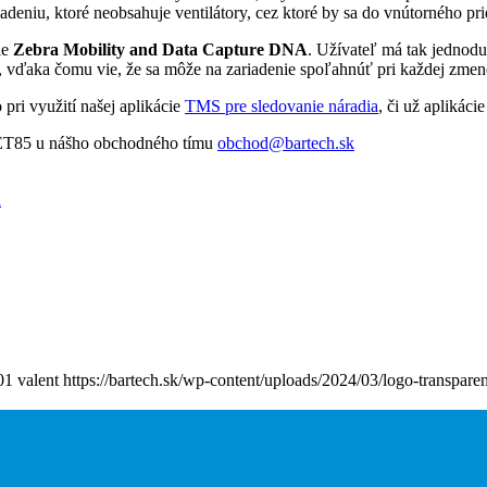
deniu, ktoré neobsahuje ventilátory, cez ktoré by sa do vnútorného prie
ie
Zebra Mobility and Data Capture DNA
. Užívateľ má tak jednod
, vďaka čomu vie, že sa môže na zariadenie spoľahnúť pri každej zmen
 pri využití našej aplikácie
TMS pre sledovanie náradia
, či už aplikáci
a ET85 u nášho obchodného tímu
obchod@bartech.sk
a
01
valent
https://bartech.sk/wp-content/uploads/2024/03/logo-transpare