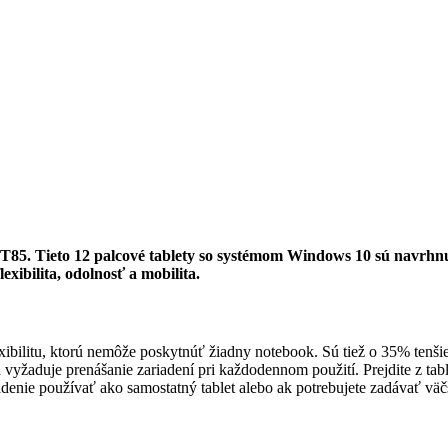
T85. Tieto 12 palcové tablety so systémom Windows 10 sú navrhnu
xibilita, odolnosť a mobilita.
bilitu, ktorú nemôže poskytnúť žiadny notebook. Sú tiež o 35% tenši
yžaduje prenášanie zariadení pri každodennom použití. Prejdite z ta
enie používať ako samostatný tablet alebo ak potrebujete zadávať väčš