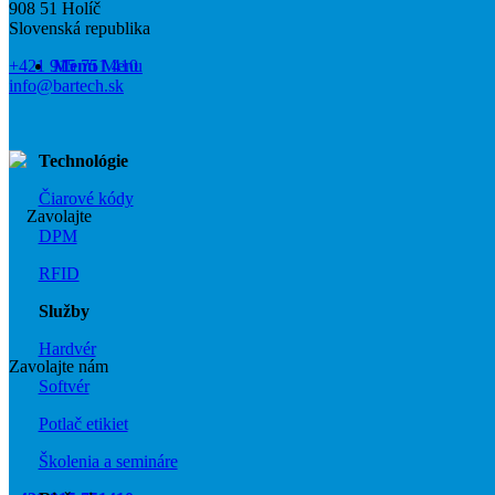
908 51 Holíč
Slovenská republika
Menu
Menu
+421 915 751 410
info@bartech.sk
Technológie
Čiarové kódy
DPM
RFID
Služby
Hardvér
Zavolajte nám
Softvér
Potlač etikiet
Školenia a semináre