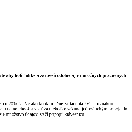
té aby boli ľahké a zároveň odolné aj v náročných pracovných
e a o 20% ľahšie ako konkurenčné zariadenia 2v1 s rovnakou
bletu na notebook a späť za niekoľko sekúnd jednoduchým pripojením
ie množstvo údajov, stačí pripojiť klávesnicu.