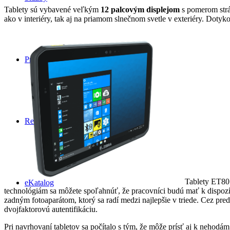
Tablety sú vybavené veľkým
12 palcovým displejom
s pomerom strán
ako v interiéry, tak aj na priamom slnečnom svetle v exteriéry. Doty
Prípadové štúdie
Referencie
Tablety ET80 
eKatalog
technológiám sa môžete spoľahnúť, že pracovníci budú mať k dispozí
zadným fotoaparátom, ktorý sa radí medzi najlepšie v triede. Cez pre
dvojfaktorovú autentifikáciu.
Pri navrhovaní tabletov sa počítalo s tým, že môže prísť aj k nehod