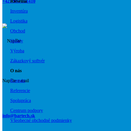
+421 915 751410
Riešenia
Inventúra
Logistika
Obchod
Sklady
Výroba
Zákazkový softvér
O nás
Napíšte e-mail
Kontakt
Referencie
Spolupráca
Centrum podpory
info@bartech.sk
Všeobecné obchodné podmienky