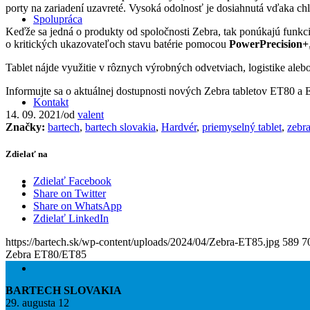
porty na zariadení uzavreté. Vysoká odolnosť je dosiahnutá vďaka chla
Spolupráca
Keďže sa jedná o produkty od spoločnosti Zebra, tak ponúkajú funkc
o kritických ukazovateľoch stavu batérie pomocou
PowerPrecision+
Tablet nájde využitie v rôznych výrobných odvetviach, logistike alebo
Informujte sa o aktuálnej dostupnosti nových Zebra tabletov ET80 
Kontakt
14. 09. 2021
/
od
valent
Značky:
bartech
,
bartech slovakia
,
Hardvér
,
priemyselný tablet
,
zebr
Zdielať na
Zdielať Facebook
Share on Twitter
Share on WhatsApp
Zdielať LinkedIn
https://bartech.sk/wp-content/uploads/2024/04/Zebra-ET85.jpg
589
7
Zebra ET80/ET85
BARTECH SLOVAKIA
29. augusta 12