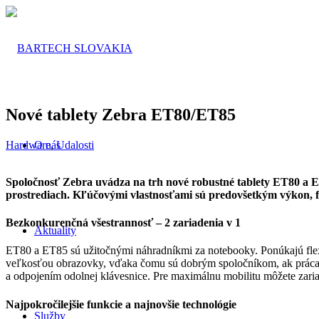
Nové tablety Zebra ET80/ET85
Hardware
,
Udalosti
O nás
Spoločnosť Zebra uvádza na trh nové robustné tablety ET80 a E
prostrediach. Kľúčovými vlastnosťami sú predovšetkým výkon, fle
Bezkonkurenčná všestrannosť – 2 zariadenia v 1
Aktuality
ET80 a ET85 sú užitočnými náhradníkmi za notebooky. Ponúkajú flexi
veľkosťou obrazovky, vďaka čomu sú dobrým spoločníkom, ak práca v
a odpojením odolnej klávesnice. Pre maximálnu mobilitu môžete zariad
Najpokročilejšie funkcie a najnovšie technológie
Služby