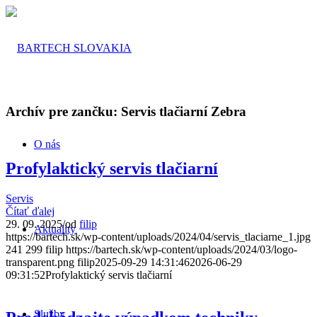
Archív pre zančku:
Servis tlačiarní Zebra
O nás
Profylaktický servis tlačiarní
Servis
Čítať ďalej
29. 09. 2025
/
od
filip
Aktuality
https://bartech.sk/wp-content/uploads/2024/04/servis_tlaciarne_1.jpg
241
299
filip
https://bartech.sk/wp-content/uploads/2024/03/logo-
transparent.png
filip
2025-09-29 14:31:46
2026-06-29
09:31:52
Profylaktický servis tlačiarní
Služby