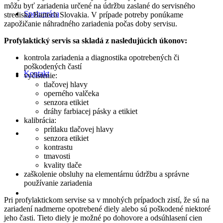
môžu byť zariadenia určené na údržbu zaslané do servisného
Spolupráca
strediska Bartech Slovakia. V prípade potreby ponúkame
zapožičanie náhradného zariadenia počas doby servisu.
Profylaktický servis sa skladá z nasledujúcich úkonov:
kontrola zariadenia a diagnostika opotrebených či
poškodených častí
Kontakt
vyčistenie:
tlačovej hlavy
operného valčeka
senzora etikiet
dráhy farbiacej pásky a etikiet
kalibrácia:
prítlaku tlačovej hlavy
senzora etikiet
kontrastu
tmavosti
kvality tlače
zaškolenie obsluhy na elementárnu údržbu a správne
používanie zariadenia
Pri profylaktickom servise sa v mnohých prípadoch zistí, že sú na
zariadení nadmerne opotrebené diely alebo sú poškodené niektoré
jeho časti. Tieto diely je možné po dohovore a odsúhlasení cien