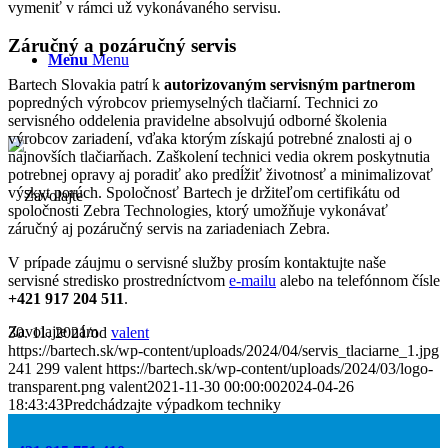
vymeniť v rámci už vykonávaného servisu.
Záručný a pozáručný servis
Menu
Menu
Bartech Slovakia patrí k
autorizovaným servisným partnerom
popredných výrobcov priemyselných tlačiarní. Technici zo
servisného oddelenia pravidelne absolvujú odborné školenia
výrobcov zariadení, vďaka ktorým získajú potrebné znalosti aj o
najnovších tlačiarňach. Zaškolení technici vedia okrem poskytnutia
potrebnej opravy aj poradiť ako predĺžiť životnosť a minimalizovať
výskyt porúch. Spoločnosť Bartech je držiteľom certifikátu od
spoločnosti Zebra Technologies, ktorý umožňuje vykonávať
záručný aj pozáručný servis na zariadeniach Zebra.
V prípade záujmu o servisné služby prosím kontaktujte naše
servisné stredisko prostredníctvom
e-mailu
alebo na telefónnom čísle
+421 917 204 511
.
Zavolajte nám
30. 11. 2021
/
od
valent
https://bartech.sk/wp-content/uploads/2024/04/servis_tlaciarne_1.jpg
241
299
valent
https://bartech.sk/wp-content/uploads/2024/03/logo-
transparent.png
valent
2021-11-30 00:00:00
2024-04-26
18:43:43
Predchádzajte výpadkom techniky