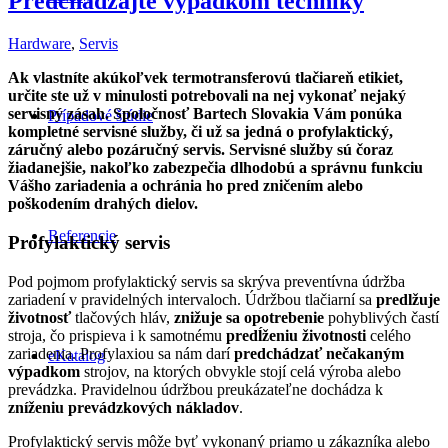
Predchádzajte výpadkom techniky
Hardware
,
Servis
Ak vlastníte akúkoľvek termotransferovú tlačiareň etikiet,
určite ste už v minulosti potrebovali na nej vykonať nejaký
servisný zásah. Spoločnosť Bartech Slovakia Vám ponúka
Prípadové štúdie
kompletné servisné služby, či už sa jedná o profylaktický,
záručný alebo pozáručný servis. Servisné služby sú čoraz
žiadanejšie, nakoľko zabezpečia dlhodobú a správnu funkciu
Vášho zariadenia a ochránia ho pred zničením alebo
poškodením drahých dielov.
Referencie
Profylaktický servis
Pod pojmom profylaktický servis sa skrýva preventívna údržba
zariadení v pravidelných intervaloch. Údržbou tlačiarní sa
predlžuje
životnosť
tlačových hláv,
znižuje sa opotrebenie
pohyblivých častí
stroja, čo prispieva i k samotnému
predĺženiu životnosti
celého
zariadenia. Profylaxiou sa nám darí
predchádzať nečakaným
eKatalog
výpadkom
strojov, na ktorých obvykle stojí celá výroba alebo
prevádzka. Pravidelnou údržbou preukázateľne dochádza k
zníženiu prevádzkových nákladov
.
Profylaktický servis môže byť vykonaný priamo u zákazníka alebo