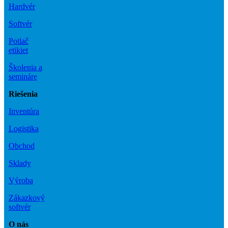
Hardvér
Softvér
Potlač
etikiet
Školenia a
semináre
Riešenia
Inventúra
Logistika
Obchod
Sklady
Výroba
Zákazkový
softvér
O nás