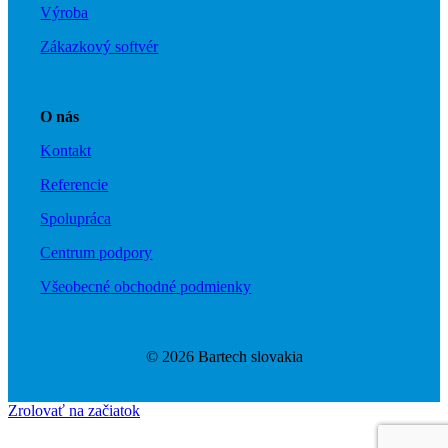
Výroba
Zákazkový softvér
O nás
Kontakt
Referencie
Spolupráca
Centrum podpory
Všeobecné obchodné podmienky
© 2026 Bartech slovakia
Zrolovať na začiatok