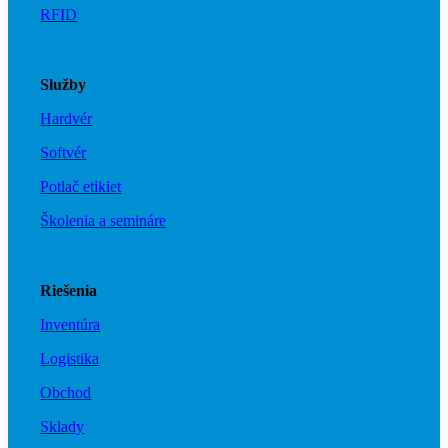
RFID
Služby
Hardvér
Softvér
Potlač etikiet
Školenia a semináre
Riešenia
Inventúra
Logistika
Obchod
Sklady