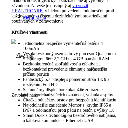
maloobchode, logistických službách ale aj výrobných
závodoch. Navyše je dostupný aj
vo verzii
HEALTHCARE
, v bielom prevedení a odolnosťou proti
každodennému čisteniu dezinfekčnými prostriedkami
Menu
Menu
používaných v zdravotníctve.
Kľúčové vlastnosti
Jednodielna bezpečne vymeniteľná batéria 4
100mAh
Vysoko výkonný osemjadrový procesor Qualcomm
Snapdragon 660 2,2 GHz s 4 GB pamäte RAM
Bezkonkurenčná spoľahlivosť a efektivita,
bezkontaktné prevedenie eliminuje najčastejšiu
príčinu porúch
Fantastický 5,7 “displej s pomerom strán 18: 9 a
rozlíšením Full HD
Sekundárny displej hore okamžite zobrazuje
náhľad prichádzajúcich oznámení, volania a správ
Zavolajte nám
Čítačka odtlačkov prstov pre bezpečnú identifikáciu
Najodolnejšie zariadenie Memor s krytím IP65 a
IP67 a odolnosťou proti pádu na betón z výšky 1,8
Smart Dock s technológiou bezdrôtového nabíjania,
a káblová komunikácia Ethernet / USB