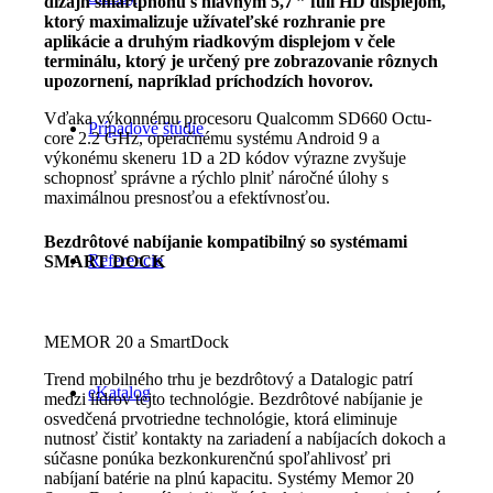
dizajn smartphonu s hlavným 5,7 ” full HD displejom,
ktorý maximalizuje užívateľské rozhranie pre
aplikácie a druhým riadkovým displejom v čele
terminálu, ktorý je určený pre zobrazovanie rôznych
upozornení, napríklad príchodzích hovorov.
Vďaka výkonnému procesoru Qualcomm SD660 Octu-
Prípadové štúdie
core 2.2 GHz, operačnému systému Android 9 a
výkonému skeneru 1D a 2D kódov výrazne zvyšuje
schopnosť správne a rýchlo plniť náročné úlohy s
maximálnou presnosťou a efektívnosťou.
Bezdrôtové nabíjanie kompatibilný so systémami
Referencie
SMART DOCK
MEMOR 20 a SmartDock
Trend mobilného trhu je bezdrôtový a Datalogic patrí
eKatalog
medzi lídrov tejto technológie. Bezdrôtové nabíjanie je
osvedčená prvotriedne technológie, ktorá eliminuje
nutnosť čistiť kontakty na zariadení a nabíjacích dokoch a
súčasne ponúka bezkonkurenčnú spoľahlivosť pri
nabíjaní batérie na plnú kapacitu. Systémy Memor 20