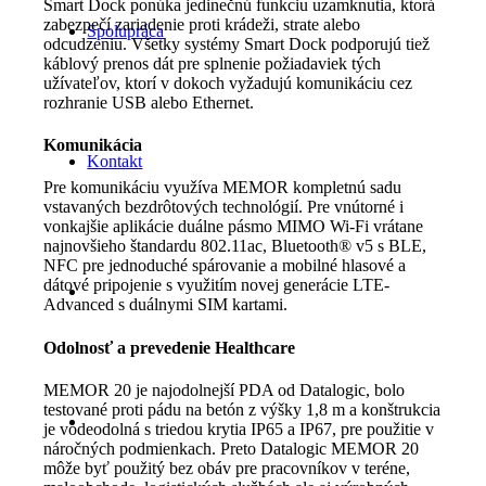
Smart Dock ponúka jedinečnú funkciu uzamknutia, ktorá
zabezpečí zariadenie proti krádeži, strate alebo
Spolupráca
odcudzeniu. Všetky systémy Smart Dock podporujú tiež
káblový prenos dát pre splnenie požiadaviek tých
užívateľov, ktorí v dokoch vyžadujú komunikáciu cez
rozhranie USB alebo Ethernet.
Komunikácia
Kontakt
Pre komunikáciu využíva MEMOR kompletnú sadu
vstavaných bezdrôtových technológií. Pre vnútorné i
vonkajšie aplikácie duálne pásmo MIMO Wi-Fi vrátane
najnovšieho štandardu 802.11ac, Bluetooth® v5 s BLE,
NFC pre jednoduché spárovanie a mobilné hlasové a
dátové pripojenie s využitím novej generácie LTE-
Advanced s duálnymi SIM kartami.
Odolnosť a prevedenie Healthcare
MEMOR 20 je najodolnejší PDA od Datalogic, bolo
testované proti pádu na betón z výšky 1,8 m a konštrukcia
je vodeodolná s triedou krytia IP65 a IP67, pre použitie v
náročných podmienkach. Preto Datalogic MEMOR 20
môže byť použitý bez obáv pre pracovníkov v teréne,