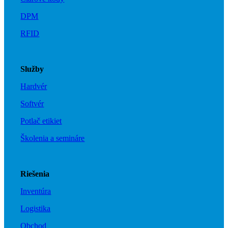
DPM
RFID
Menu
Menu
Služby
Hardvér
Softvér
Potlač etikiet
Školenia a semináre
Riešenia
Zavolajte nám
Inventúra
Logistika
Obchod