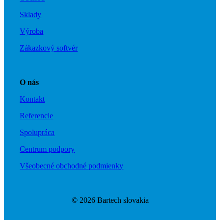
Sklady
+421 915 751410
Výroba
Zákazkový softvér
O nás
Kontakt
Referencie
Spolupráca
Centrum podpory
Napíšte e-mail
Všeobecné obchodné podmienky
© 2026 Bartech slovakia
info@bartech.sk