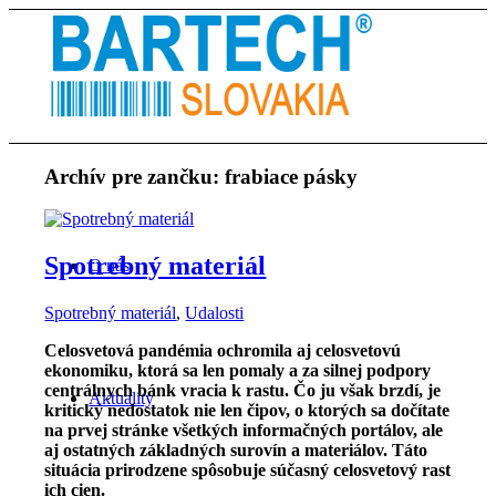
Archív pre zančku:
frabiace pásky
Spotrebný materiál
O nás
Spotrebný materiál
,
Udalosti
Celosvetová pandémia ochromila aj celosvetovú
ekonomiku, ktorá sa len pomaly a za silnej podpory
centrálnych bánk vracia k rastu. Čo ju však brzdí, je
Aktuality
kritický nedostatok nie len čipov, o ktorých sa dočítate
na prvej stránke všetkých informačných portálov, ale
aj ostatných základných surovín a materiálov. Táto
situácia prirodzene spôsobuje súčasný celosvetový rast
ich cien.