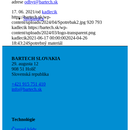
adrese
odbyt@bartech.sk
17. 06. 2021
/
od
kadlecik
https://bartech.sk/wp-
Spolupráca
content/uploads/2024/04/Spotrebak2.jpg
920
793
kadlecik
https://bartech.sk/wp-
content/uploads/2024/03/logo-transparent.png
kadlecik
2021-06-17 00:00:00
2024-04-26
18:43:24
Spotrebný materiál
Kontakt
BARTECH SLOVAKIA
29. augusta 12
908 51 Holíč
Slovenská republika
+421 915 751 410
info@bartech.sk
Technológie
Čiarové kódy