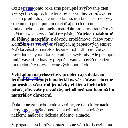
Od začiatku tohto roka sme postupné zvyšovanie cien
Služby
všetkých vstupných materiálov znášali bez zdražovania
našich produktov, ale nie je to možné stále. Tieto vplyvy
sme nútení postupne premietať aj do cien nami
dodávaného spotrebného materiálu pre termotransférové
tlačiarne – etikety a farbiace pásky.
Najviac zasiahnuté
sú fóliové materiály,
z dôvodu problémovej ťažby ropy.
Prípadové štúdie
Zdraženie sa však týka všetkých, aj papierových etikiet.
Vďaka zásobám na sklade, sme mohli dlho udržiavať
pôvodné ceny na ktoré ste od nás zvyknutý. Ale postupne
budú vaše objednávky prepočítavané a navýšenie cien
premietnuté v nových cenových ponukách.
Vzhľadom na celosvetový problém aj s dodacími
Referencie
termínmi vstupných materiálov, vás súčasne chceme
poprosiť o včasné objednávky etikiet a farbiacich
pások, aby vaše prevádzky neboli nedostatkom týchto
materiálov ohrozené.
Ďakujeme za pochopenie a veríme, že tieto informácie
neovplyvnia našu doterajšiu spoluprácu a spoločne
eKatalog
nájdeme najlepšie riešenia súčasnej situácie.
V prípade akýchkoľvek otázok sme vám k dispozícii na