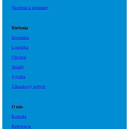
Školenia a semináre
Menu
Menu
Riešenia
Inventúra
Logistika
Obchod
Sklady
Výroba
Zákazkový softvér
Zavolajte nám
O nás
Kontakt
Referencie