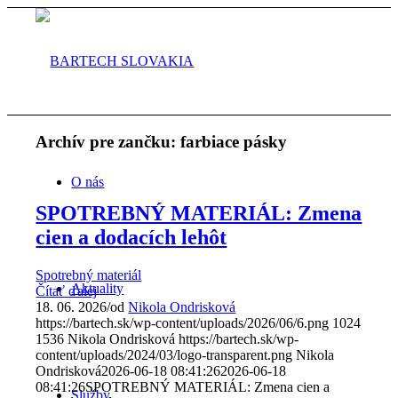
Archív pre zančku:
farbiace pásky
O nás
SPOTREBNÝ MATERIÁL: Zmena
cien a dodacích lehôt
Spotrebný materiál
Aktuality
Čítať ďalej
18. 06. 2026
/
od
Nikola Ondrisková
https://bartech.sk/wp-content/uploads/2026/06/6.png
1024
1536
Nikola Ondrisková
https://bartech.sk/wp-
content/uploads/2024/03/logo-transparent.png
Nikola
Ondrisková
2026-06-18 08:41:26
2026-06-18
08:41:26
SPOTREBNÝ MATERIÁL: Zmena cien a
Služby