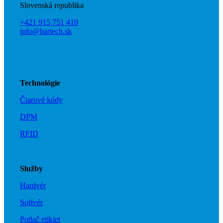
Slovenská republika
Spolupráca
+421 915 751 410
info@bartech.sk
Kontakt
Technológie
Čiarové kódy
DPM
RFID
Služby
Hardvér
Softvér
Potlač etikiet