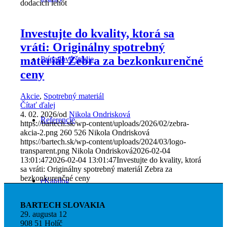
dodacích lehôt
Investujte do kvality, ktorá sa
vráti: Originálny spotrebný
materiál Zebra za bezkonkurenčné
Prípadové štúdie
ceny
Akcie
,
Spotrebný materiál
Čítať ďalej
4. 02. 2026
/
od
Nikola Ondrisková
Referencie
https://bartech.sk/wp-content/uploads/2026/02/zebra-
akcia-2.png
260
526
Nikola Ondrisková
https://bartech.sk/wp-content/uploads/2024/03/logo-
transparent.png
Nikola Ondrisková
2026-02-04
13:01:47
2026-02-04 13:01:47
Investujte do kvality, ktorá
sa vráti: Originálny spotrebný materiál Zebra za
bezkonkurenčné ceny
eKatalog
BARTECH SLOVAKIA
29. augusta 12
908 51 Holíč