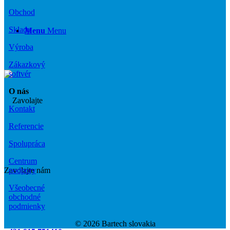
Obchod
Sklady
Menu
Menu
Výroba
Zákazkový
softvér
O nás
Kontakt
Referencie
Spolupráca
Centrum
Zavolajte nám
podpory
Všeobecné
obchodné
podmienky
© 2026 Bartech slovakia