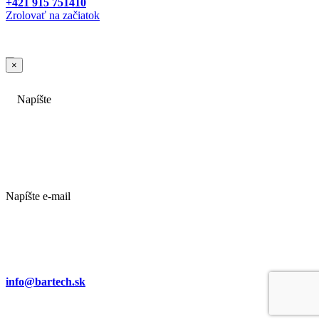
+421 915 751410
Zrolovať na začiatok
×
Napíšte e-mail
info@bartech.sk