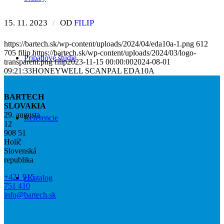
15. 11. 2023
/
OD
FILIP
https://bartech.sk/wp-content/uploads/2024/04/eda10a-1.png
612
705
filip
https://bartech.sk/wp-content/uploads/2024/03/logo-
Prípadové štúdie
transparent.png
filip
2023-11-15 00:00:00
2024-08-01
09:21:33
HONEYWELL SCANPAL EDA10A
BARTECH
SLOVAKIA
29. augusta
Referencie
12
908 51
Holíč
Slovenská
republika
+421 915
eKatalog
751 410
info@bartech.sk