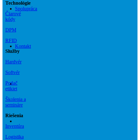
Technológie
Spolupráca
Čiarové
kódy
DPM
RFID
Kontakt
Služby
Hardvér
Softvér
Potlač
etikiet
Školenia a
semináre
Riešenia
Inventúra
Logistika