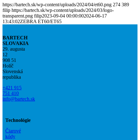
https://bartech.sk/wp-content/uploads/2024/04/et60.png
274
389
filip
https://bartech.sk/wp-content/uploads/2024/03/logo-
transparent.png
filip
2023-09-04 00:00:00
2024-06-17
13:43:02
ZEBRA ET60/ET65
BARTECH
SLOVAKIA
29. augusta
12
908 51
Holíč
Slovenská
republika
+421 915
751 410
info@bartech.sk
Technológie
Čiarové
kódy