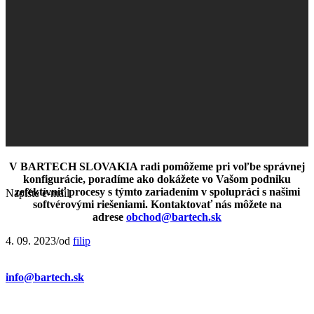
+421 915 751410
V BARTECH SLOVAKIA radi pomôžeme pri voľbe správnej
konfigurácie, poradíme ako dokážete vo Vašom podniku
zefektívniť procesy s týmto zariadením v spolupráci s našimi
Napíšte e-mail
softvérovými riešeniami. Kontaktovať nás môžete na
adrese
obchod@bartech.sk
4. 09. 2023
/
od
filip
info@bartech.sk