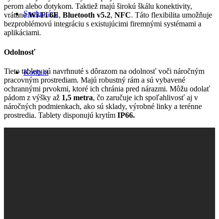
perom alebo dotykom. Taktiež majú širokú škálu konektivity,
Spolupráca
vrátane
Wi-Fi 6E
,
Bluetooth v5.2
,
NFC
. Táto flexibilita umožňuje
bezproblémovú integráciu s existujúcimi firemnými systémami a
aplikáciami.
Odolnosť
Tieto tablety sú navrhnuté s dôrazom na odolnosť voči náročným
Kontakt
pracovným prostrediam. Majú robustný rám a sú vybavené
ochrannými prvokmi, ktoré ich chránia pred nárazmi. Môžu odolať
pádom z výšky až
1,5 metra
, čo zaručuje ich spoľahlivosť aj v
náročných podmienkach, ako sú sklady, výrobné linky a terénne
prostredia. Tablety disponujú krytím
IP66.