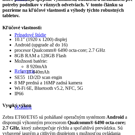
potreby podnikov v rôznych odvetviach. V tomto článku sa
pozrieme na kľúčové vlastnosti a výhody týchto robustných
tabletov.
Kľúčové vlastnosti:
Prípadové štúdie
10.1″ (1920 x 1200) displej
Android (upgrade až do 16)
procesor Qualcomm® 6490 octa-core; 2.7 GHz
8GB RAM a 128GB Flash
Možnosti batérie:
8 920mAh
Referencie
17 840mAh
SE55 1D/2D scan engin
8 MP predná a 16MP zadná kamera
Wi-Fi 6E, Bluetooth v5.2, NFC, 5G
IP66
Vysoký výkon
eKatalog
Zebra ET60/ET65 sú poháňané operačným systémom
Android
a
disponujú výkonným procesorom
Qualcomm® 6490 octa-core;
2.7 GHz
, ktorý zabezpečuje rýchlu a spoľahlivú prevádzku. Sú
vybavené jasným a citlivým displejom s možnosťou ovládania