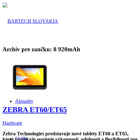
Archív pre zančku:
8 920mAh
O nás
Aktuality
ZEBRA ET60/ET65
Hardware
Zebra Technologies predstavuje nové tablety ET60 a ET65,
Služby
ktoré ponúkajú spojenie výkonnosti, odolnosti a flexibilnosti pre