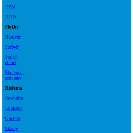
DPM
RFID
Služby
Hardvér
Softvér
Potlač
etikiet
Školenia a
semináre
Riešenia
Inventúra
Logistika
Obchod
Sklady