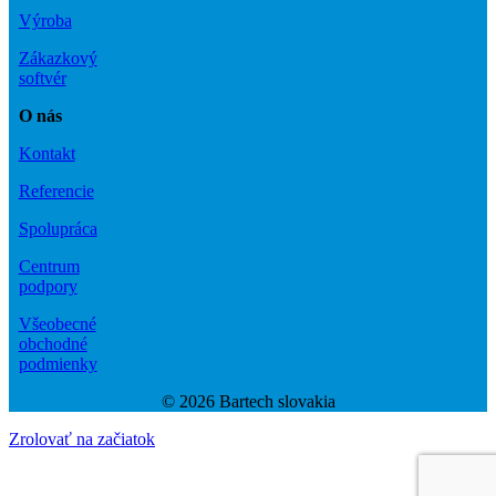
Výroba
Zákazkový
softvér
O nás
Kontakt
Referencie
Spolupráca
Centrum
podpory
Všeobecné
obchodné
podmienky
© 2026 Bartech slovakia
Zrolovať na začiatok