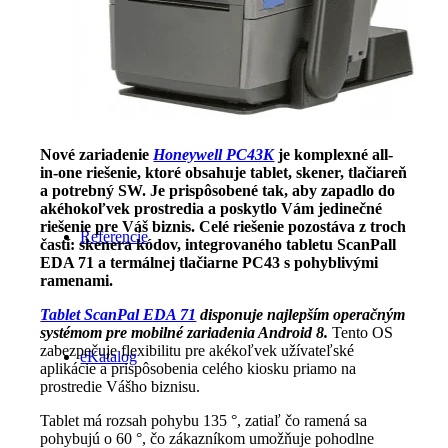
Prípadové štúdie
Nové zariadenie
Honeywell PC43K
je komplexné all-
in-one riešenie, ktoré obsahuje tablet, skener, tlačiareň
a potrebný SW. Je prispôsobené tak, aby zapadlo do
akéhokoľvek prostredia a poskytlo Vám jedinečné
riešenie pre Váš biznis. Celé riešenie pozostáva z troch
Referencie
častí: skenera kódov, integrovaného tabletu ScanPall
EDA 71 a termálnej tlačiarne PC43 s pohyblivými
ramenami.
Tablet ScanPal EDA 71
disponuje najlepším operačným
systémom pre mobilné zariadenia Android 8.
Tento OS
zabezpečuje flexibilitu pre akékoľvek užívateľské
eKatalog
aplikácie a prispôsobenia celého kiosku priamo na
prostredie Vášho biznisu.
Tablet má rozsah pohybu 135 °, zatiaľ čo ramená sa
pohybujú o 60 °, čo zákazníkom umožňuje pohodlne