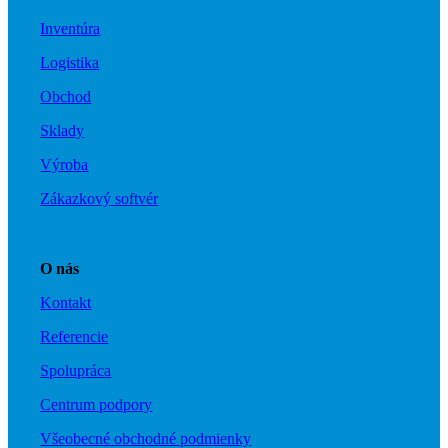
Inventúra
Logistika
Obchod
Sklady
Výroba
Zákazkový softvér
O nás
Kontakt
Referencie
Spolupráca
Centrum podpory
Všeobecné obchodné podmienky