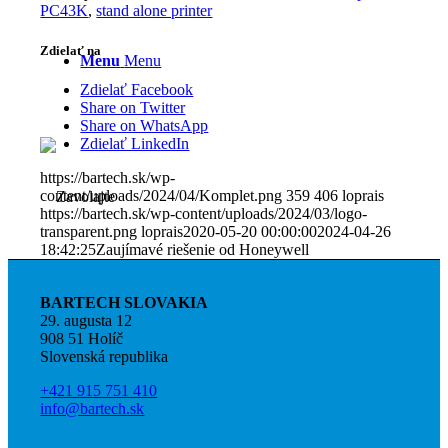
PC43K
,
stand alone printer
Zdielať na
Menu
Menu
Zdielať Facebook
Share on Twitter
Share on WhatsApp
Zdielať LinkedIn
https://bartech.sk/wp-
content/uploads/2024/04/Komplet.png
359
406
loprais
https://bartech.sk/wp-content/uploads/2024/03/logo-
transparent.png
loprais
2020-05-20 00:00:00
2024-04-26
18:42:25
Zaujímavé riešenie od Honeywell
BARTECH SLOVAKIA
29. augusta 12
Zavolajte nám
908 51 Holíč
Slovenská republika
+421 915 751 410
info@bartech.sk