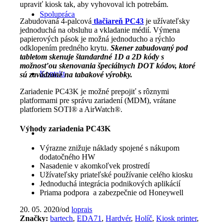
upraviť kiosk tak, aby vyhovoval ich potrebám.
Spolupráca
Zabudovaná 4-palcová
tlačiareň PC43
je užívateľsky
jednoduchá na obsluhu a vkladanie médií. Výmena
papierových pások je možná jednoducho a rýchlo
odklopením predného krytu.
Skener zabudovaný pod
tabletom skenuje štandardné 1D a 2D kódy s
možnosťou skenovania špeciálnych DOT kódov, ktoré
Kontakt
sú zavádzané na tabakové výrobky.
Zariadenie PC43K je možné prepojiť s rôznymi
platformami pre správu zariadení (MDM), vrátane
platforiem SOTI® a AirWatch®.
Výhody zariadenia PC43K
Výrazne znižuje náklady spojené s nákupom
dodatočného HW
Nasadenie v akomkoľvek prostredí
Užívateľsky priateľské používanie celého kiosku
Jednoduchá integrácia podnikových aplikácií
Priama podpora a zabezpečnie od Honeywell
20. 05. 2020
/
od
loprais
Značky:
bartech
,
EDA71
,
Hardvér
,
Holíč
,
Kiosk printer
,