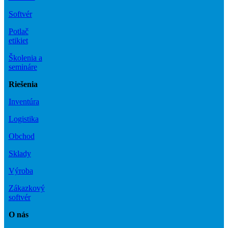
Softvér
Potlač
etikiet
Školenia a
semináre
Riešenia
Inventúra
Logistika
Obchod
Sklady
Výroba
Zákazkový
softvér
O nás