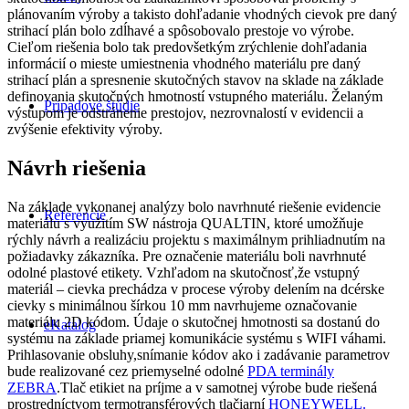
plánovaním výroby a takisto dohľadanie vhodných cievok pre daný
strihací plán bolo zdĺhavé a spôsobovalo prestoje vo výrobe.
Cieľom riešenia bolo tak predovšetkým zrýchlenie dohľadania
informácií o mieste umiestnenia vhodného materiálu pre daný
strihací plán a spresnenie skutočných stavov na sklade na základe
definovania skutočných hmotností vstupného materiálu. Želaným
Prípadové štúdie
výstupom je odstránenie prestojov, nezrovnalostí v evidencii a
zvýšenie efektivity výroby.
Návrh riešenia
Na základe vykonanej analýzy bolo navrhnuté riešenie evidencie
Referencie
materiálu s využitím SW nástroja QUALTIN, ktoré umožňuje
rýchly návrh a realizáciu projektu s maximálnym prihliadnutím na
požiadavky zákazníka. Pre označenie materiálu boli navrhnuté
odolné plastové etikety. Vzhľadom na skutočnosť,že vstupný
materiál – cievka prechádza v procese výroby delením na dcérske
cievky s minimálnou šírkou 10 mm navrhujeme označovanie
materiálu 2D kódom. Údaje o skutočnej hmotnosti sa dostanú do
eKatalog
systému na základe priamej komunikácie systému s WIFI váhami.
Prihlasovanie obsluhy,snímanie kódov ako i zadávanie parametrov
bude realizované cez priemyselné odolné
PDA terminály
ZEBRA
.Tlač etikiet na príjme a v samotnej výrobe bude riešená
prostredníctvom termotransférových tlačiarní
HONEYWELL.