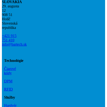
SLOVAKIA
29. augusta
12
908 51
Holíč
Slovenská
republika
+421 915
751 410
info@bartech.sk
Technológie
Čiarové
kódy
DPM
RFID
Služby
Hardvér