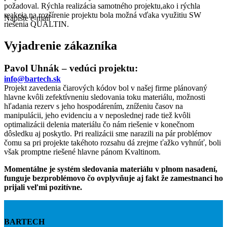
požadoval. Rýchla realizácia samotného projektu,ako i rýchla
reakcia na rozšírenie projektu bola možná vďaka využitiu SW
Napíšte e-mail
riešenia QUALTIN.
Vyjadrenie zákazníka
Pavol Uhnák – vedúci projektu:
info@bartech.sk
Projekt zavedenia čiarových kódov bol v našej firme plánovaný
hlavne kvôli zefektívneniu sledovania toku materiálu, možnosti
hľadania rezerv s jeho hospodárením, zníženiu časov na
manipulácii, jeho evidenciu a v neposlednej rade tiež kvôli
optimalizácii delenia materiálu čo nám riešenie v konečnom
dôsledku aj poskytlo. Pri realizácii sme narazili na pár problémov
čomu sa pri projekte takéhoto rozsahu dá zrejme ťažko vyhnúť, boli
však promptne riešené hlavne pánom Kvaltinom.
Momentálne je systém sledovania materiálu v plnom nasadení,
funguje bezproblémovo čo ovplyvňuje aj fakt že zamestnanci ho
prijali veľmi pozitívne.
BARTECH