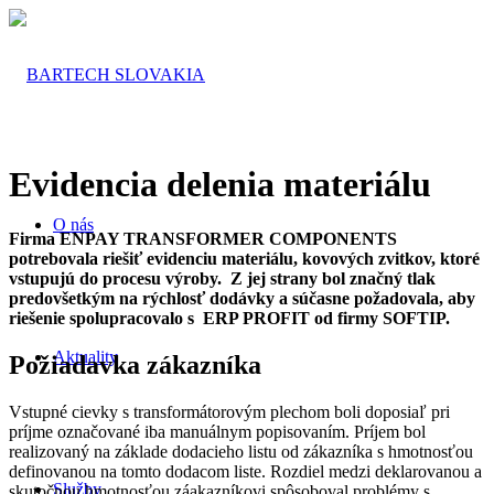
Evidencia delenia materiálu
O nás
Firma ENPAY TRANSFORMER COMPONENTS
potrebovala riešiť evidenciu materiálu, kovových zvitkov, ktoré
vstupujú do procesu výroby. Z jej strany bol značný tlak
predovšetkým na rýchlosť dodávky a súčasne požadovala, aby
riešenie spolupracovalo s ERP PROFIT od firmy SOFTIP.
Aktuality
Požiadavka zákazníka
Vstupné cievky s transformátorovým plechom boli doposiaľ pri
príjme označované iba manuálnym popisovaním. Príjem bol
realizovaný na základe dodacieho listu od zákazníka s hmotnosťou
definovanou na tomto dodacom liste. Rozdiel medzi deklarovanou a
Služby
skutočnou hmotnosťou záakazníkovi spôsoboval problémy s