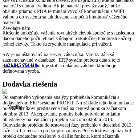
kde sa nachádza konkrétna cievka, ale napríklad aj kde sa nachádza
materiál s danou kvalitou. Ak je materiál prevažovaný, môže
obsluha priamo z PDA terminálu vyvolať komunikáciu s WIFI
váhou a do systému sa tak dostane skutočná hmotnosť váženého
materiálu.
Zavolajte nám
Riešenie umožňuje váženie rovnakých cievok spoločne s následnou
tlačou daného počtu etikiet s údajom o skutočnej hmotnosti každej
jednej cievky. Takto sa zrýchluje manipulácia pri vážení.
SW je nainštalovaný na serveri zákazníka. Všetky dáta sú
zaznamenávané v databáze . ERP systém preberá dáta z tejto
+421 915 751410
databázy. SW importuje strihací plán,na základe ktorého je
definovaná výroba.
Dodávka riešenia
Od samotného vykonania analýzy prebiehala komunikácia s
dodávateľom ERP systému PROFIT. Na základe tejto komunikácie
bola zákazníkovi predstavená finálna cenová ponuka začiatkom
októbra 2013. Akceptovanie ponuky bolo potvrdené prijatím
objednávky na realizáciu projektu koncom októbra 2013.
Odovzdanie projektu do testovacej fázy prebehlo v decembri 2013,
čiže cca 1,5 mesiaca po podpise zmluvy. Počas testovacej fázy bol
projekt dodatočne rozšírený o ďalšie funkcie, ktoré zákazník