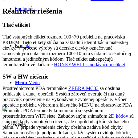
Spolupráca
Realizácia riešenia
Tlač etikiet
Tlač vstupných etikiet rozmeru 100×70 prebieha na pracovisku
PRIJEM. Tieto etikety slúžia na základnú identifikáciu materskej
Kontakt
cievky. V procese výroby sú dcérske cievky označované
samostatnými etiketami rozmeru 100×10 mm s údajmi o skutočnej
hmotnosti a jedinečným kódom. Tlač etikiet zabezpečujú
termotransférové tlačiarne
HONEYWELL s podávačom etikiet
SW a HW riešenie
Menu
Menu
Prostredníctvom PDA terminálov
ZEBRA MC33
sa obsluha
prihlasuje k danej operácii. Systém zároveň overuje či má daný
pracovník oprávnenie na vykonávanie zvolenej operácie. Výber
operácie prebieha výberom z hlavného MENU na obrazovke PDA
terminálu. PDA terminály komunikujú so systémom
prostredníctvom WIFI siete. Zabudovaným snímačom
2D kódov
sú
snímané kódy samotných cievok, ale napríklad aj kód strihacieho
plánu. V prípade vyradenia cievky obsluha zadáva kód chyby.
Samozrejmosťou je podpora lokácií, takže systém eviduje lokáciu,